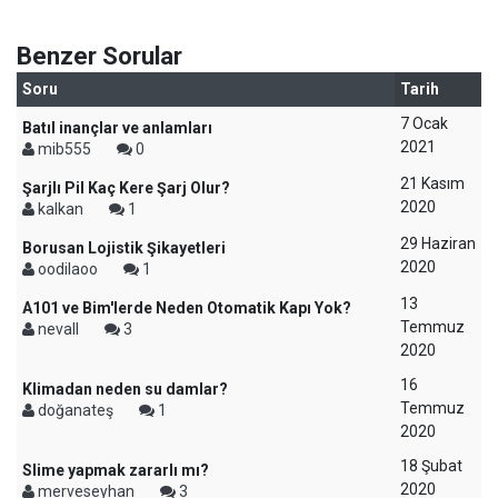
Benzer Sorular
Soru
Tarih
7 Ocak
Batıl inançlar ve anlamları
2021
mib555
0
21 Kasım
Şarjlı Pil Kaç Kere Şarj Olur?
2020
kalkan
1
29 Haziran
Borusan Lojistik Şikayetleri
2020
oodilaoo
1
13
A101 ve Bim'lerde Neden Otomatik Kapı Yok?
Temmuz
nevall
3
2020
16
Klimadan neden su damlar?
Temmuz
doğanateş
1
2020
18 Şubat
Slime yapmak zararlı mı?
2020
merveseyhan
3