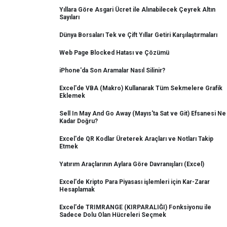
Yıllara Göre Asgari Ücret ile Alınabilecek Çeyrek Altın
Sayıları
Dünya Borsaları Tek ve Çift Yıllar Getiri Karşılaştırmaları
Web Page Blocked Hatası ve Çözümü
iPhone'da Son Aramalar Nasıl Silinir?
Excel'de VBA (Makro) Kullanarak Tüm Sekmelere Grafik
Eklemek
Sell In May And Go Away (Mayıs'ta Sat ve Git) Efsanesi Ne
Kadar Doğru?
Excel'de QR Kodlar Üreterek Araçları ve Notları Takip
Etmek
Yatırım Araçlarının Aylara Göre Davranışları (Excel)
Excel'de Kripto Para Piyasası işlemleri için Kar-Zarar
Hesaplamak
Excel'de TRIMRANGE (KIRPARALIĞI) Fonksiyonu ile
Sadece Dolu Olan Hücreleri Seçmek