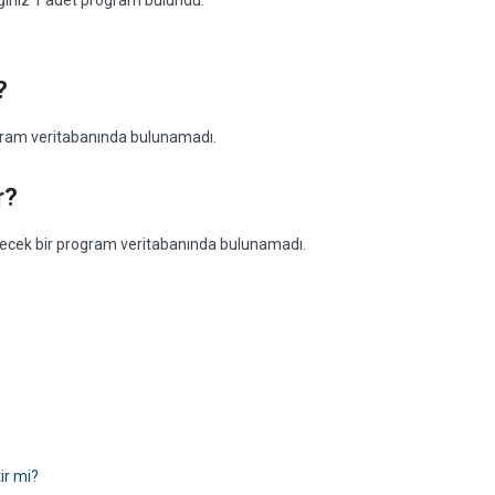
eğiniz 1 adet program bulundu:
?
ogram veritabanında bulunamadı.
r?
abilecek bir program veritabanında bulunamadı.
ir mi?