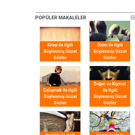
POPÜLER MAKALELER
Kitap ile ilgili
Ölüm ile ilgili
Söylenmiş Güzel
Söylenmiş Güzel
Sözler
Sözler
Değer ve Kıymet
Çalışmak ile ilgili
ile ilgili
Söylenmiş Güzel
Söylenmiş Güzel
Sözler
Sözler