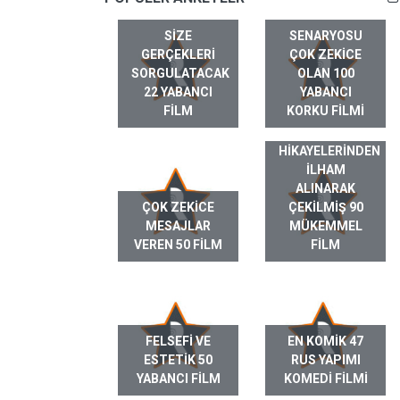
SIZE
SENARYOSU
GERÇEKLERI
ÇOK ZEKICE
SORGULATACAK
OLAN 100
22 YABANCI
YABANCI
FILM
KORKU FILMI
GERÇEK HAYAT
HIKAYELERINDEN
ILHAM
ALINARAK
ÇOK ZEKICE
ÇEKILMIŞ 90
MESAJLAR
MÜKEMMEL
VEREN 50 FILM
FILM
FELSEFI VE
EN KOMIK 47
ESTETIK 50
RUS YAPIMI
YABANCI FILM
KOMEDI FILMI