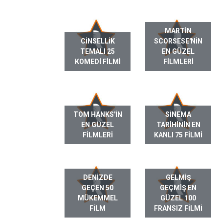
MARTIN
CINSELLIK
SCORSESE'NIN
TEMALI 25
EN GÜZEL
KOMEDI FILMI
FILMLERI
TOM HANKS'IN
SINEMA
EN GÜZEL
TARIHININ EN
FILMLERI
KANLI 75 FILMI
DENIZDE
GELMIŞ
GEÇEN 50
GEÇMIŞ EN
MÜKEMMEL
GÜZEL 100
FILM
FRANSIZ FILMI