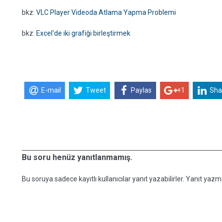
bkz:
VLC Player Videoda Atlama Yapma Problemi
bkz:
Excel'de iki grafiği birleştirmek
E-mail
Tweet
Paylas
+1
Sha
Bu soru henüz yanıtlanmamış.
Bu soruya sadece kayıtlı kullanıcılar yanıt yazabilirler. Yanıt yazma