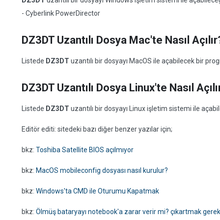
DZ3DT
uzantılı bir dosyayı Windows işletim sistemi ile açabilec
- Cyberlink PowerDirector
DZ3DT Uzantılı Dosya Mac'te Nasıl Açılır
Listede
DZ3DT
uzantılı bir dosyayı MacOS ile açabilecek bir pr
DZ3DT Uzantılı Dosya Linux'te Nasıl Açılı
Listede
DZ3DT
uzantılı bir dosyayı Linux işletim sistemi ile aç
Editör editi: sitedeki bazı diğer benzer yazılar için;
bkz:
Toshiba Satellite BIOS açılmıyor
bkz:
MacOS mobileconfig dosyası nasıl kurulur?
bkz:
Windows'ta CMD ile Oturumu Kapatmak
bkz:
Ölmüş bataryayı notebook'a zarar verir mi? çıkartmak gerek