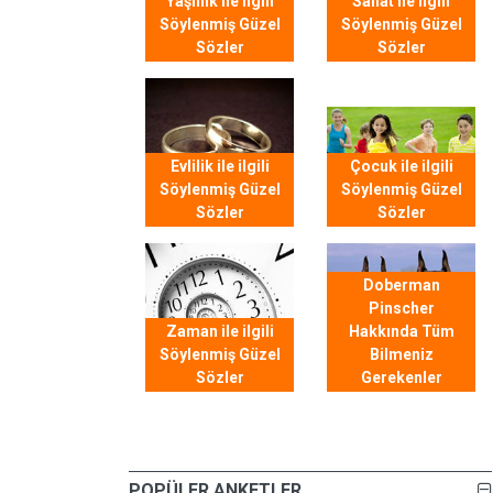
Yaşlılık ile ilgili
Sanat ile ilgili
Söylenmiş Güzel
Söylenmiş Güzel
Sözler
Sözler
Evlilik ile ilgili
Çocuk ile ilgili
Söylenmiş Güzel
Söylenmiş Güzel
Sözler
Sözler
Doberman
Pinscher
Zaman ile ilgili
Hakkında Tüm
Söylenmiş Güzel
Bilmeniz
Sözler
Gerekenler
POPÜLER ANKETLER