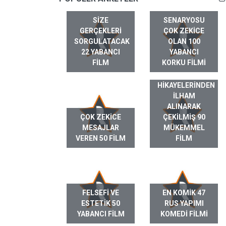
SIZE
SENARYOSU
GERÇEKLERI
ÇOK ZEKICE
SORGULATACAK
OLAN 100
22 YABANCI
YABANCI
FILM
KORKU FILMI
GERÇEK HAYAT
HIKAYELERINDEN
ILHAM
ALINARAK
ÇOK ZEKICE
ÇEKILMIŞ 90
MESAJLAR
MÜKEMMEL
VEREN 50 FILM
FILM
FELSEFI VE
EN KOMIK 47
ESTETIK 50
RUS YAPIMI
YABANCI FILM
KOMEDI FILMI