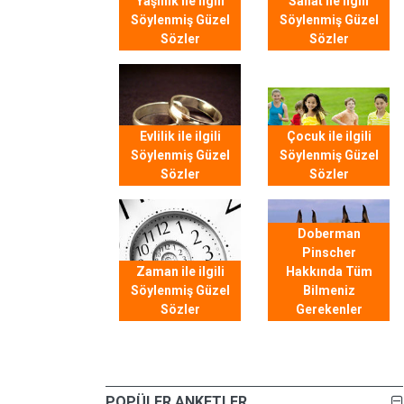
Yaşlılık ile ilgili
Sanat ile ilgili
Söylenmiş Güzel
Söylenmiş Güzel
Sözler
Sözler
Evlilik ile ilgili
Çocuk ile ilgili
Söylenmiş Güzel
Söylenmiş Güzel
Sözler
Sözler
Doberman
Pinscher
Zaman ile ilgili
Hakkında Tüm
Söylenmiş Güzel
Bilmeniz
Sözler
Gerekenler
POPÜLER ANKETLER