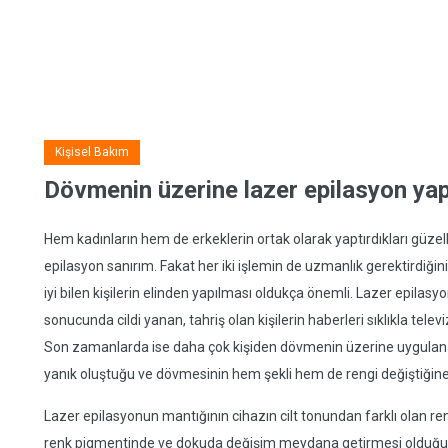
Kişisel Bakım
Dövmenin üzerine lazer epilasyon yap
Hem kadınların hem de erkeklerin ortak olarak yaptırdıkları güzellik,
epilasyon sanırım. Fakat her iki işlemin de uzmanlık gerektirdiğini v
iyi bilen kişilerin elinden yapılması oldukça önemli. Lazer epilas
sonucunda cildi yanan, tahriş olan kişilerin haberleri sıklıkla te
Son zamanlarda ise daha çok kişiden dövmenin üzerine uygulan
yanık oluştuğu ve dövmesinin hem şekli hem de rengi değiştiğine
Lazer epilasyonun mantığının cihazın cilt tonundan farklı olan ren
renk pigmentinde ve dokuda değişim meydana getirmesi olduğun