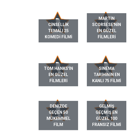
MARTIN
CINSELLIK
SCORSESE'NIN
TEMALI 25
EN GÜZEL
KOMEDI FILMI
FILMLERI
TOM HANKS'IN
SINEMA
EN GÜZEL
TARIHININ EN
FILMLERI
KANLI 75 FILMI
DENIZDE
GELMIŞ
GEÇEN 50
GEÇMIŞ EN
MÜKEMMEL
GÜZEL 100
FILM
FRANSIZ FILMI