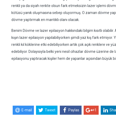
renkli ya da siyah renkte olsun fark etmeksizin lazer işlemi döv
kötüsü yanık oluşmasına sebep oluyormuş. O zaman dövme yaptı
dövme yaptırmak en mantıklı olanı olacak.
Benim Dövme ve lazer epilasyon hakkındaki bilgim kısıtlı olabilir.
kışın lazer epilasyon yapılabiliyorken şimdi yaz kış fark etmiyor. 
renkli kıl köklerine etki edebiliyorken artık çok açık renklere ve yü
edebiliyor. Dolayısıyla belki yeni nesil cihazlar dövme üzerine de 
epilasyonu yaptıracak kişiler hem de yapanlar açısından büyük bir 
E-mail
Tweet
Paylas
+1
Sha