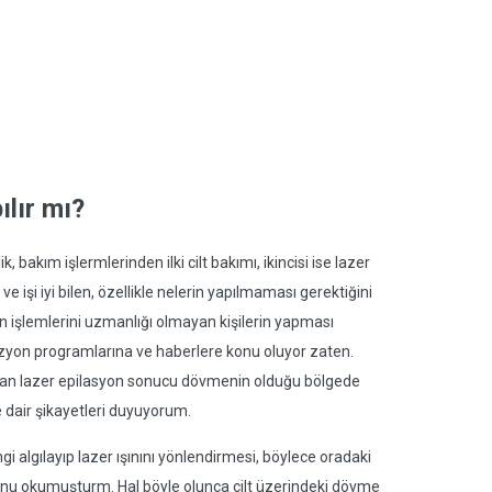
ılır mı?
 bakım işlermlerinden ilki cilt bakımı, ikincisi ise lazer
e işi iyi bilen, özellikle nelerin yapılmaması gerektiğini
yon işlemlerini uzmanlığı olmayan kişilerin yapması
levizyon programlarına ve haberlere konu oluyor zaten.
an lazer epilasyon sonucu dövmenin olduğu bölgede
 dair şikayetleri duyuyorum.
gi algılayıp lazer ışınını yönlendirmesi, böylece oradaki
u okumuşturm. Hal böyle olunca cilt üzerindeki dövme