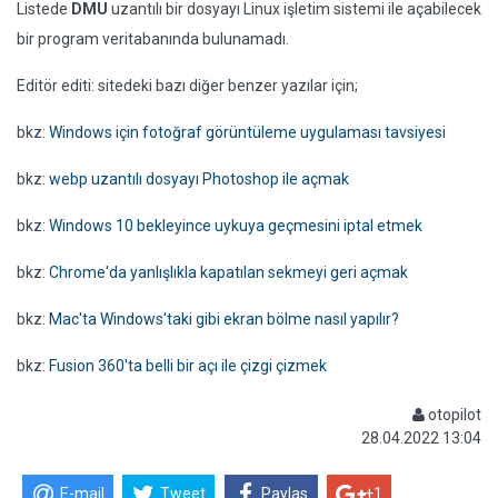
Listede
DMU
uzantılı bir dosyayı Linux işletim sistemi ile açabilecek
bir program veritabanında bulunamadı.
Editör editi: sitedeki bazı diğer benzer yazılar için;
bkz:
Windows için fotoğraf görüntüleme uygulaması tavsiyesi
bkz:
webp uzantılı dosyayı Photoshop ile açmak
bkz:
Windows 10 bekleyince uykuya geçmesini iptal etmek
bkz:
Chrome'da yanlışlıkla kapatılan sekmeyi geri açmak
bkz:
Mac'ta Windows'taki gibi ekran bölme nasıl yapılır?
bkz:
Fusion 360'ta belli bir açı ile çizgi çizmek
otopilot
28.04.2022 13:04
E-mail
Tweet
Paylas
+1