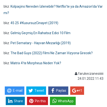
bkz:
Kolpaçino Nereden İzlenebilir? Netflix'te ya da Amazon'da Var
mı?
bkz:
45 25 #KusursuzCinayet (2019)
bkz:
Gelmiş Geçmiş En Rahatsız Edici 10 Film
bkz:
Pet Sematary - Hayvan Mezarlığı (2019)
bkz:
The Bad Guys (2022) Filmi Ne Zaman Vizyona Girecek?
bkz:
Matrix 4'te Morpheus Neden Yok?
farukeczanesiiiiii
24.01.2022 11:43
E-mail
Tweet
Paylas
+1
Share
Pin this
WhatsApp