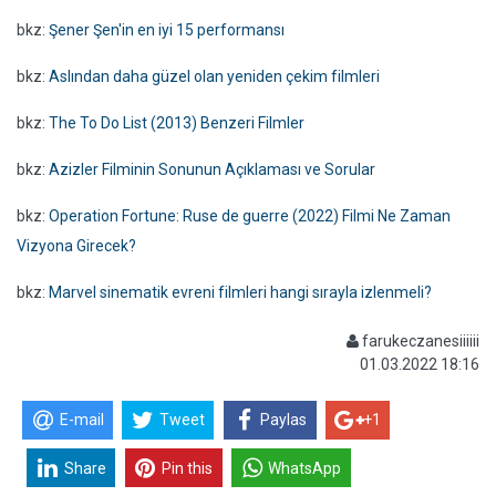
bkz:
Şener Şen'in en iyi 15 performansı
bkz:
Aslından daha güzel olan yeniden çekim filmleri
bkz:
The To Do List (2013) Benzeri Filmler
bkz:
Azizler Filminin Sonunun Açıklaması ve Sorular
bkz:
Operation Fortune: Ruse de guerre (2022) Filmi Ne Zaman
Vizyona Girecek?
bkz:
Marvel sinematik evreni filmleri hangi sırayla izlenmeli?
farukeczanesiiiiii
01.03.2022 18:16
E-mail
Tweet
Paylas
+1
Share
Pin this
WhatsApp