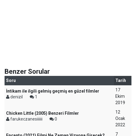
Benzer Sorular
Soru
Tarih
17
İntikam ile ilgili gelmiş geçmiş en güzel filmler
Ekim
denizil
1
2019
12
Chicken Little (2005) Benzeri Filmler
Ocak
farukeczanesiiiiii
0
2022
7
Encanto (2021) Filmi Ne Zaman Vizyona Girecek?