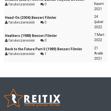
Kasım
farukeczanesiiiiii
0
2021
24
Head-On (2004) Benzeri Filmler
Şubat
farukeczanesiiiiii
0
2022
7 Mart
Heathers (1988) Benzeri Filmler
2022
farukeczanesiiiiii
0
21
Back to the Future Part II (1989) Benzeri Filmler
Aralık
farukeczanesiiiiii
1
2021