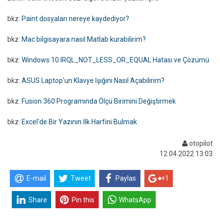
bkz:
Paint dosyaları nereye kaydediyor?
bkz:
Mac bilgisayara nasıl Matlab kurabilirim?
bkz:
Windows 10 IRQL_NOT_LESS_OR_EQUAL Hatası ve Çözümü
bkz:
ASUS Laptop'un Klavye Işığını Nasıl Açabilirim?
bkz:
Fusion 360 Programında Ölçü Birimini Değiştirmek
bkz:
Excel'de Bir Yazının İlk Harfini Bulmak
otopilot
12.04.2022 13:03
E-mail
Tweet
Paylas
+1
Share
Pin this
WhatsApp