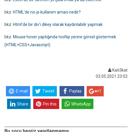
bkz:
HTML'de no-js kullanım amacı nedir?
bkz:
Html'de bir div'i dikey olarak kaydırılabilir yapmak
bkz:
Mouse hover yaptığında tooltip yerine görsel göstermek
(HTML+CSS+Javascript)
Kati3kat
03.05.2021 23:02
E-mail
Tweet
Paylas
+1
Share
Pin this
WhatsApp
Bu soru henüz yanıtlanmamış.