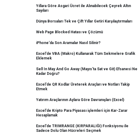
Yıllara Göre Asgari Ücret ile Alınabilecek Çeyrek Altın
Sayıları
Dünya Borsaları Tek ve Çift Yıllar Getiri Karşılaştırmaları
Web Page Blocked Hatası ve Çözümü
iPhone'da Son Aramalar Nasıl Silinir?
Excel'de VBA (Makro) Kullanarak Tüm Sekmelere Grafik
Eklemek
Sell In May And Go Away (Mayıs'ta Sat ve Git) Efsanesi Ne
Kadar Doğru?
Excel'de QR Kodlar Üreterek Araçları ve Notları Takip
Etmek
Yatırım Araçlarının Aylara Göre Davranışları (Excel)
Excel'de Kripto Para Piyasası işlemleri için Kar-Zarar
Hesaplamak
Excel'de TRIMRANGE (KIRPARALIĞI) Fonksiyonu ile
Sadece Dolu Olan Hücreleri Seçmek