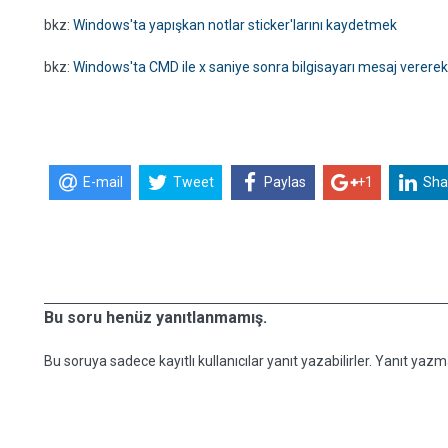
bkz:
Windows'ta yapışkan notlar sticker'larını kaydetmek
bkz:
Windows'ta CMD ile x saniye sonra bilgisayarı mesaj verer
E-mail
Tweet
Paylas
+1
Sha
Bu soru henüz yanıtlanmamış.
Bu soruya sadece kayıtlı kullanıcılar yanıt yazabilirler. Yanıt yazma