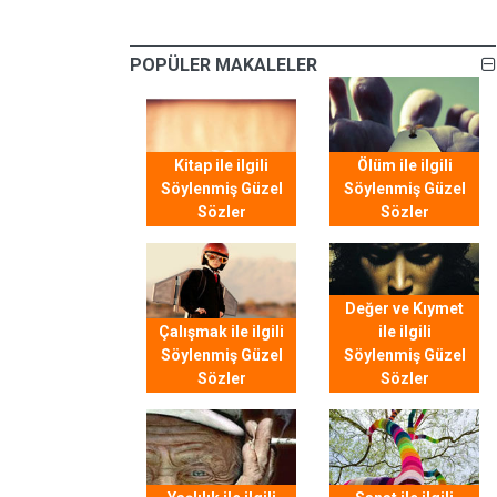
POPÜLER MAKALELER
Kitap ile ilgili
Ölüm ile ilgili
Söylenmiş Güzel
Söylenmiş Güzel
Sözler
Sözler
Değer ve Kıymet
Çalışmak ile ilgili
ile ilgili
Söylenmiş Güzel
Söylenmiş Güzel
Sözler
Sözler