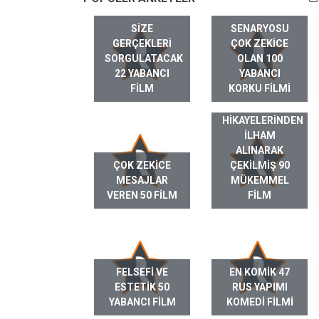
SIZE
SENARYOSU
GERÇEKLERI
ÇOK ZEKICE
SORGULATACAK
OLAN 100
22 YABANCI
YABANCI
FILM
KORKU FILMI
GERÇEK HAYAT
HIKAYELERINDEN
ILHAM
ALINARAK
ÇOK ZEKICE
ÇEKILMIŞ 90
MESAJLAR
MÜKEMMEL
VEREN 50 FILM
FILM
FELSEFI VE
EN KOMIK 47
ESTETIK 50
RUS YAPIMI
YABANCI FILM
KOMEDI FILMI