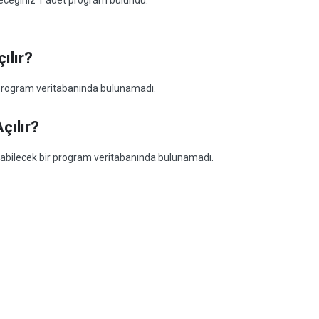
ileceğiniz 1 adet program bulundu:
ılır?
r program veritabanında bulunamadı.
çılır?
 açabilecek bir program veritabanında bulunamadı.