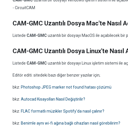
CAM-GMC
uzantılı bir dosyayı Windows işletim sistemi ile açab
- CircuitCAM
CAM-GMC Uzantılı Dosya Mac'te Nasıl Aç
Listede
CAM-GMC
uzantılı bir dosyayı MacOS ile açabilecek bi
CAM-GMC Uzantılı Dosya Linux'te Nasıl A
Listede
CAM-GMC
uzantılı bir dosyayı Linux işletim sistemi ile
Editör editi: sitedeki bazı diğer benzer yazılar için;
bkz:
Photoshop JPEG marker not found hatası çözümü
bkz:
Autocad Kısayolları Nasıl Değiştirilir?
bkz:
FLAC formatlı müzikler Spotify'da nasıl çalınır?
bkz:
Benimle aynı wi-fi ağına bağlı cihazları nasıl görebilirim?