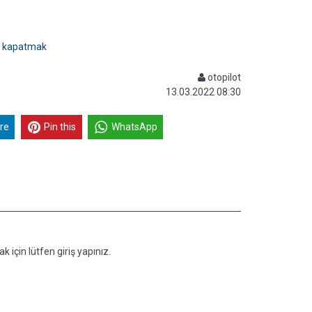
ek kapatmak
otopilot
13.03.2022 08:30
re
Pin this
WhatsApp
k için lütfen giriş yapınız.