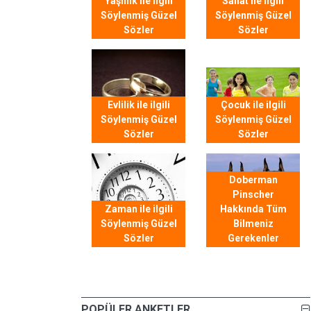
Yaşlılık ile ilgili
Sanat ile ilgili
Söylenmiş Güzel
Söylenmiş Güzel
Sözler
Sözler
Evlilik ile ilgili
Çocuk ile ilgili
Söylenmiş Güzel
Söylenmiş Güzel
Sözler
Sözler
Doberman
Pinscher
Zaman ile ilgili
Hakkında Tüm
Söylenmiş Güzel
Bilmeniz
Sözler
Gerekenler
POPÜLER ANKETLER