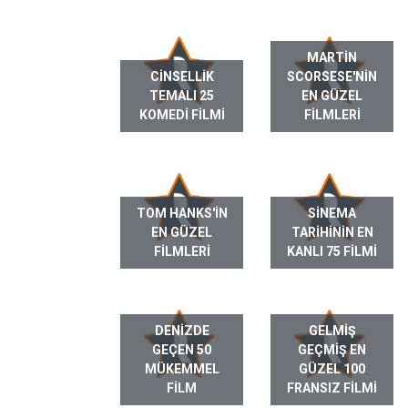
MARTIN
CINSELLIK
SCORSESE'NIN
TEMALI 25
EN GÜZEL
KOMEDI FILMI
FILMLERI
TOM HANKS'IN
SINEMA
EN GÜZEL
TARIHININ EN
FILMLERI
KANLI 75 FILMI
DENIZDE
GELMIŞ
GEÇEN 50
GEÇMIŞ EN
MÜKEMMEL
GÜZEL 100
FILM
FRANSIZ FILMI