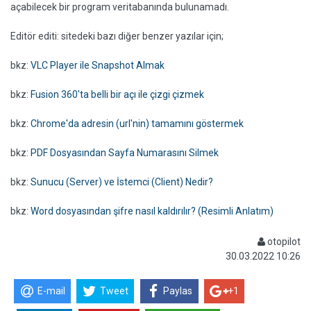
açabilecek bir program veritabanında bulunamadı.
Editör editi: sitedeki bazı diğer benzer yazılar için;
bkz:
VLC Player ile Snapshot Almak
bkz:
Fusion 360'ta belli bir açı ile çizgi çizmek
bkz:
Chrome'da adresin (url'nin) tamamını göstermek
bkz:
PDF Dosyasından Sayfa Numarasını Silmek
bkz:
Sunucu (Server) ve İstemci (Client) Nedir?
bkz:
Word dosyasından şifre nasıl kaldırılır? (Resimli Anlatım)
otopilot
30.03.2022 10:26
E-mail
Tweet
Paylas
+1