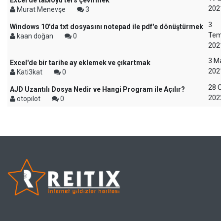
Excel'de tabloyu ters çevirmek
202
Murat Menevşe
3
3
Windows 10'da txt dosyasını notepad ile pdf'e dönüştürmek
Te
kaan doğan
0
202
3 M
Excel'de bir tarihe ay eklemek ve çıkartmak
202
Kati3kat
0
28 
AJD Uzantılı Dosya Nedir ve Hangi Program ile Açılır?
202
otopilot
0