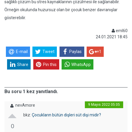
sağlıklı çözüm bu stres kaynaklarının çözülmesi ile sağlanabilir.
Örneğin okulunda huzursuz olan bir çocuk benzer davranışlar
gösterebilir.
eml60
24.01.2021 18:45
E-mail
Tweet
Paylas
+1
Share
Pin this
WhatsApp
Bu soru 1 kez yanıtlandı.
9 Mayıs 2022 05:05
nevAmore
bkz:
Çocukların bütün dişleri süt dişi midir?
0