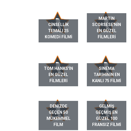
MARTIN
CINSELLIK
SCORSESE'NIN
TEMALI 25
EN GÜZEL
KOMEDI FILMI
FILMLERI
TOM HANKS'IN
SINEMA
EN GÜZEL
TARIHININ EN
FILMLERI
KANLI 75 FILMI
DENIZDE
GELMIŞ
GEÇEN 50
GEÇMIŞ EN
MÜKEMMEL
GÜZEL 100
FILM
FRANSIZ FILMI