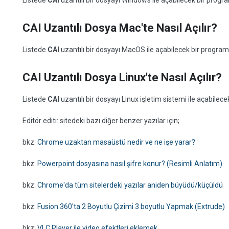
Listede
CAI
uzantılı bir dosyayı Windows ile açabilecek bir prog
CAI Uzantılı Dosya Mac'te Nasıl Açılır?
Listede
CAI
uzantılı bir dosyayı MacOS ile açabilecek bir progra
CAI Uzantılı Dosya Linux'te Nasıl Açılır?
Listede
CAI
uzantılı bir dosyayı Linux işletim sistemi ile açabile
Editör editi: sitedeki bazı diğer benzer yazılar için;
bkz:
Chrome uzaktan masaüstü nedir ve ne işe yarar?
bkz:
Powerpoint dosyasına nasıl şifre konur? (Resimli Anlatım)
bkz:
Chrome'da tüm sitelerdeki yazılar aniden büyüdü/küçüldü
bkz:
Fusion 360'ta 2 Boyutlu Çizimi 3 boyutlu Yapmak (Extrude)
bkz:
VLC Player ile video efektleri eklemek