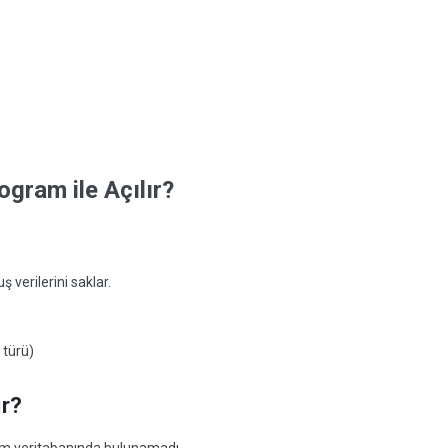
gram ile Açılır?
 verilerini saklar.
 türü)
ır?