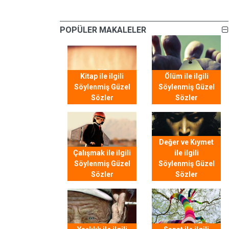
POPÜLER MAKALELER
Kitap ile ilgili
Ölüm ile ilgili
Söylenmiş Güzel
Söylenmiş Güzel
Sözler
Sözler
Değer ve Kıymet
Çalışmak ile ilgili
ile ilgili
Söylenmiş Güzel
Söylenmiş Güzel
Sözler
Sözler