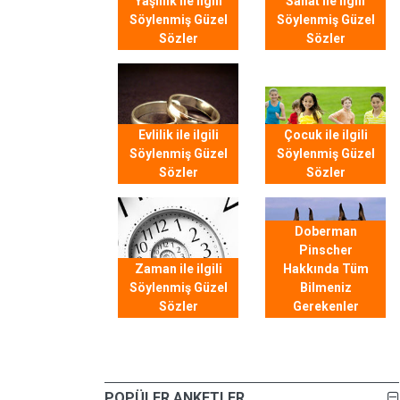
Yaşlılık ile ilgili
Sanat ile ilgili
Söylenmiş Güzel
Söylenmiş Güzel
Sözler
Sözler
Evlilik ile ilgili
Çocuk ile ilgili
Söylenmiş Güzel
Söylenmiş Güzel
Sözler
Sözler
Doberman
Pinscher
Zaman ile ilgili
Hakkında Tüm
Söylenmiş Güzel
Bilmeniz
Sözler
Gerekenler
POPÜLER ANKETLER