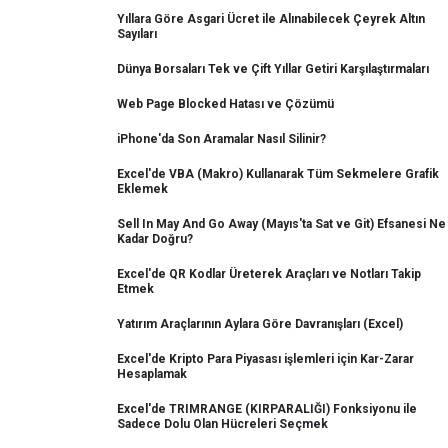
Yıllara Göre Asgari Ücret ile Alınabilecek Çeyrek Altın
Sayıları
Dünya Borsaları Tek ve Çift Yıllar Getiri Karşılaştırmaları
Web Page Blocked Hatası ve Çözümü
iPhone'da Son Aramalar Nasıl Silinir?
Excel'de VBA (Makro) Kullanarak Tüm Sekmelere Grafik
Eklemek
Sell In May And Go Away (Mayıs'ta Sat ve Git) Efsanesi Ne
Kadar Doğru?
Excel'de QR Kodlar Üreterek Araçları ve Notları Takip
Etmek
Yatırım Araçlarının Aylara Göre Davranışları (Excel)
Excel'de Kripto Para Piyasası işlemleri için Kar-Zarar
Hesaplamak
Excel'de TRIMRANGE (KIRPARALIĞI) Fonksiyonu ile
Sadece Dolu Olan Hücreleri Seçmek