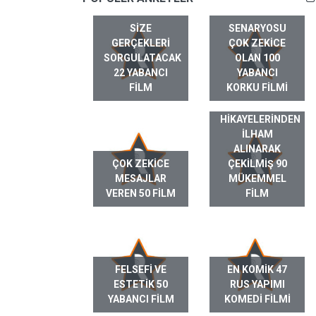
SIZE
SENARYOSU
GERÇEKLERI
ÇOK ZEKICE
SORGULATACAK
OLAN 100
22 YABANCI
YABANCI
FILM
KORKU FILMI
GERÇEK HAYAT
HIKAYELERINDEN
ILHAM
ALINARAK
ÇOK ZEKICE
ÇEKILMIŞ 90
MESAJLAR
MÜKEMMEL
VEREN 50 FILM
FILM
FELSEFI VE
EN KOMIK 47
ESTETIK 50
RUS YAPIMI
YABANCI FILM
KOMEDI FILMI