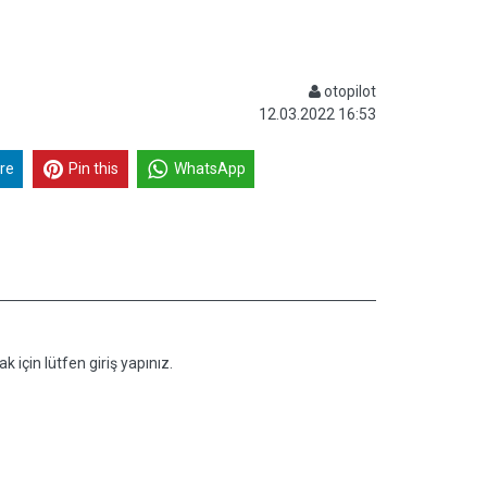
otopilot
12.03.2022 16:53
re
Pin this
WhatsApp
k için lütfen giriş yapınız.