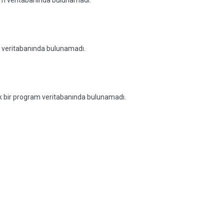
ram veritabanında bulunamadı.
m veritabanında bulunamadı.
cek bir program veritabanında bulunamadı.