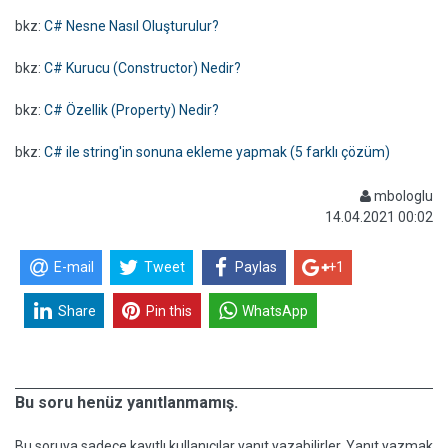
bkz:
C# Nesne Nasıl Oluşturulur?
bkz:
C# Kurucu (Constructor) Nedir?
bkz:
C# Özellik (Property) Nedir?
bkz:
C# ile string'in sonuna ekleme yapmak (5 farklı çözüm)
mbologlu
14.04.2021 00:02
E-mail
Tweet
Paylas
+1
Share
Pin this
WhatsApp
Bu soru henüz yanıtlanmamış.
Bu soruya sadece kayıtlı kullanıcılar yanıt yazabilirler. Yanıt yazmak