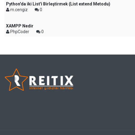
Python'da iki List'i Birleştirmek (List extend Metodu)
m.cengiz
0
XAMPP Nedir
PhpCoder
0