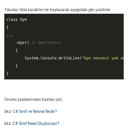
Yıkıcılar, tilda karakteri ile başlayarak aşağıdaki gibi yazılırlar.
class Uye

{

...

    ~Uye() 
// Destructor
    {

        System.Console.WriteLine(
"Uye nesnesi yok edi
    }

}
Önceki yazılarımdan bazıları için;
bkz:
C# Sınıf ve Nesne Nedir?
bkz:
C# Sınıf Nasıl Oluşturulur?