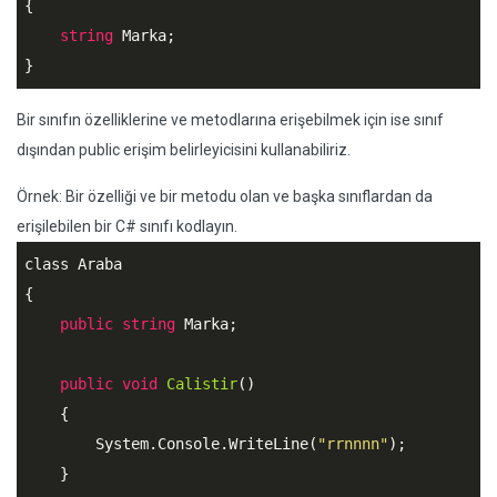
{

string
 Marka;

}
Bir sınıfın özelliklerine ve metodlarına erişebilmek için ise sınıf
dışından public erişim belirleyicisini kullanabiliriz.
Örnek: Bir özelliği ve bir metodu olan ve başka sınıflardan da
erişilebilen bir C# sınıfı kodlayın.
class Araba

{

public
string
 Marka;

public
void
Calistir
()

    {

        System.Console.WriteLine(
"rrnnnn"
);

    }
