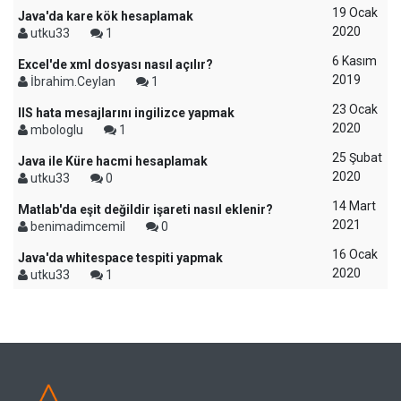
19 Ocak
Java'da kare kök hesaplamak
2020
utku33
1
6 Kasım
Excel'de xml dosyası nasıl açılır?
2019
İbrahim.Ceylan
1
23 Ocak
IIS hata mesajlarını ingilizce yapmak
2020
mbologlu
1
25 Şubat
Java ile Küre hacmi hesaplamak
2020
utku33
0
14 Mart
Matlab'da eşit değildir işareti nasıl eklenir?
2021
benimadimcemil
0
16 Ocak
Java'da whitespace tespiti yapmak
2020
utku33
1