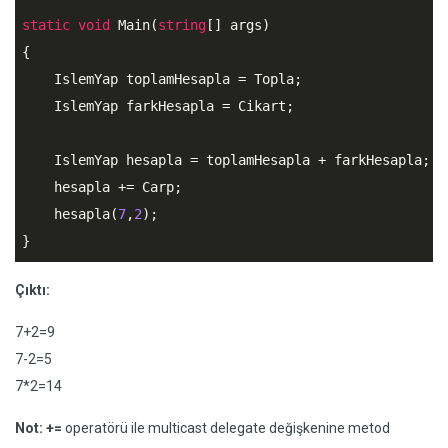
static
void
 Main(
string
[] args)

{

    IslemYap toplamHesapla = Topla;

    IslemYap farkHesapla = Cikart;

    IslemYap hesapla = toplamHesapla + farkHesapla;

    hesapla += Carp;

    hesapla(
7
,
2
);

}
Çıktı:
7+2=9
7-2=5
7*2=14
Not:
+=
operatörü ile multicast delegate değişkenine metod