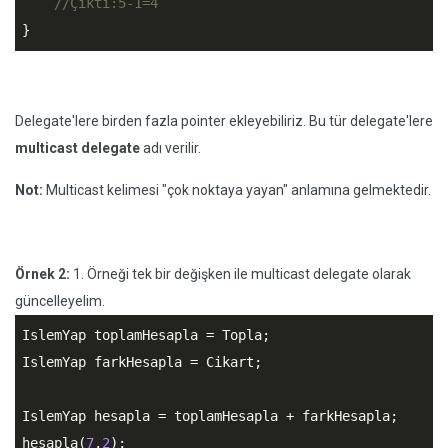
//Çıktı:5-1=4
}
Delegate'lere birden fazla pointer ekleyebiliriz. Bu tür delegate'lere
multicast delegate
adı verilir.
Not:
Multicast kelimesi "çok noktaya yayan" anlamına gelmektedir.
Örnek 2:
1. Örneği tek bir değişken ile multicast delegate olarak
güncelleyelim.
IslemYap toplamHesapla = Topla;

IslemYap farkHesapla = Cikart;

IslemYap hesapla = toplamHesapla + farkHesapla;

hesapla(
7
,
2
);