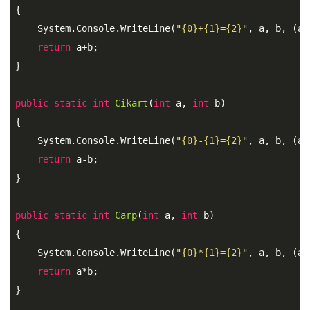
{

    System.Console.WriteLine(
"{0}+{1}={2}"
, a, b, (a+b
return
 a+b;

}

public
static
int
Cikart
(
int
 a, 
int
 b)

{

    System.Console.WriteLine(
"{0}-{1}={2}"
, a, b, (a-b
return
 a-b;

}

public
static
int
Carp
(
int
 a, 
int
 b)

{

    System.Console.WriteLine(
"{0}*{1}={2}"
, a, b, (a*b
return
 a*b;

}
