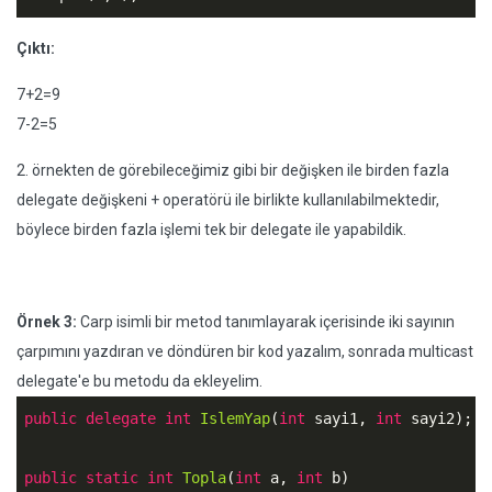
Çıktı:
7+2=9
7-2=5
2. örnekten de görebileceğimiz gibi bir değişken ile birden fazla
delegate değişkeni + operatörü ile birlikte kullanılabilmektedir,
böylece birden fazla işlemi tek bir delegate ile yapabildik.
Örnek 3:
Carp isimli bir metod tanımlayarak içerisinde iki sayının
çarpımını yazdıran ve döndüren bir kod yazalım, sonrada multicast
delegate'e bu metodu da ekleyelim.
public
delegate
int
IslemYap
(
int
 sayi1, 
int
 sayi2);

public
static
int
Topla
(
int
 a, 
int
 b)
