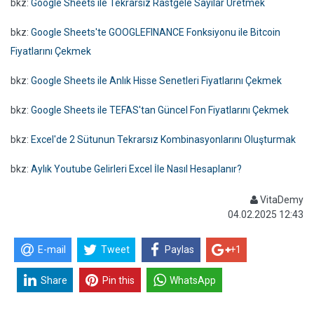
bkz:
Google Sheets ile Tekrarsız Rastgele Sayılar Üretmek
bkz:
Google Sheets'te GOOGLEFINANCE Fonksiyonu ile Bitcoin
Fiyatlarını Çekmek
bkz:
Google Sheets ile Anlık Hisse Senetleri Fiyatlarını Çekmek
bkz:
Google Sheets ile TEFAS'tan Güncel Fon Fiyatlarını Çekmek
bkz:
Excel'de 2 Sütunun Tekrarsız Kombinasyonlarını Oluşturmak
bkz:
Aylık Youtube Gelirleri Excel İle Nasıl Hesaplanır?
VitaDemy
04.02.2025 12:43
E-mail
Tweet
Paylas
+1
Share
Pin this
WhatsApp