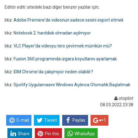
Editör editi: sitedeki bazı diğer benzer yazılar için;
bkz:
Adobe Premere'de videonun sadece sesini export etmek
bkz:
Notebook 2. harddisk olmadan açılmıyor
bkz:
VLC Player'da videoyu ters çevirmek mümkün mü?
bkz:
Fusion 360 programında ızgara boyutlarını ayarlamak
bkz:
IDM Chrome'da çalışmıyor neden olabilir?
bkz:
Spotify Uygulamasını Windows Açılınca Otomatik Başlatmak
otopilot
08.03.2022 23:38
E-mail
Tweet
Paylas
+1
Share
Pin this
WhatsApp