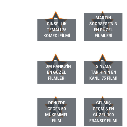
MARTIN
CINSELLIK
SCORSESE'NIN
TEMALI 25
EN GÜZEL
KOMEDI FILMI
FILMLERI
TOM HANKS'IN
SINEMA
EN GÜZEL
TARIHININ EN
FILMLERI
KANLI 75 FILMI
DENIZDE
GELMIŞ
GEÇEN 50
GEÇMIŞ EN
MÜKEMMEL
GÜZEL 100
FILM
FRANSIZ FILMI