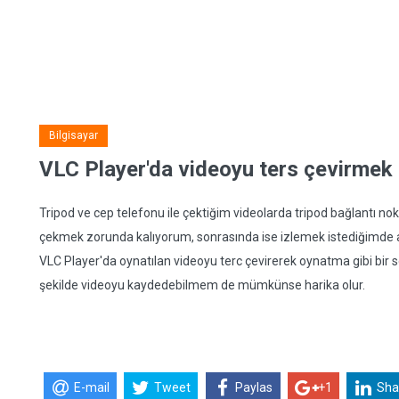
Bilgisayar
VLC Player'da videoyu ters çevirme
Tripod ve cep telefonu ile çektiğim videolarda tripod bağlantı no
çekmek zorunda kalıyorum, sonrasında ise izlemek istediğimde a
VLC Player'da oynatılan videoyu terc çevirerek oynatma gibi bir se
şekilde videoyu kaydedebilmem de mümkünse harika olur.
E-mail
Tweet
Paylas
+1
Sha