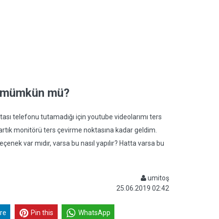
k mümkün mü?
ktası telefonu tutamadığı için youtube videolarımı ters
rtık monitörü ters çevirme noktasına kadar geldim.
çenek var mıdır, varsa bu nasıl yapılır? Hatta varsa bu
umitoş
25.06.2019 02:42
re
Pin this
WhatsApp