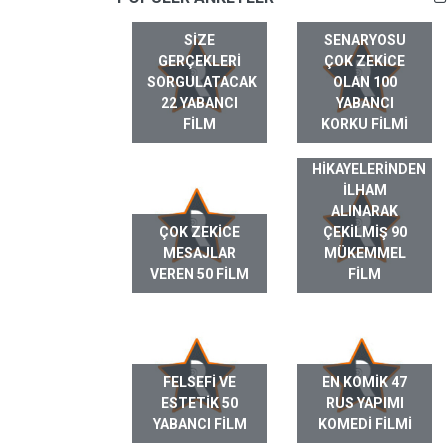
SIZE
SENARYOSU
GERÇEKLERI
ÇOK ZEKICE
SORGULATACAK
OLAN 100
22 YABANCI
YABANCI
FILM
KORKU FILMI
GERÇEK HAYAT
HIKAYELERINDEN
ILHAM
ALINARAK
ÇOK ZEKICE
ÇEKILMIŞ 90
MESAJLAR
MÜKEMMEL
VEREN 50 FILM
FILM
FELSEFI VE
EN KOMIK 47
ESTETIK 50
RUS YAPIMI
YABANCI FILM
KOMEDI FILMI