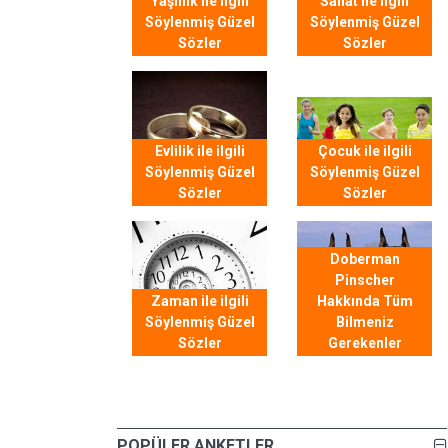
Yaşlılık ile ilgili
Sanat ile ilgili
Söylenmiş Güzel
Söylenmiş Güzel
Sözler
Sözler
Evlilik ile ilgili
Çocuk ile ilgili
Söylenmiş Güzel
Söylenmiş Güzel
Sözler
Sözler
Doberman
Pinscher
Zaman ile ilgili
Hakkında Tüm
Söylenmiş Güzel
Bilmeniz
Sözler
Gerekenler
POPÜLER ANKETLER