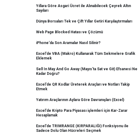
Yıllara Göre Asgari Ücret ile Alınabilecek Çeyrek Altın
Sayıları
Dünya Borsaları Tek ve Çift Yıllar Getiri Karşılaştırmaları
Web Page Blocked Hatası ve Çözümü
iPhone'da Son Aramalar Nasıl Silinir?
Excel'de VBA (Makro) Kullanarak Tüm Sekmelere Grafik
Eklemek
Sell In May And Go Away (Mayıs'ta Sat ve Git) Efsanesi Ne
Kadar Doğru?
Excel'de QR Kodlar Üreterek Araçları ve Notları Takip
Etmek
Yatırım Araçlarının Aylara Göre Davranışları (Excel)
Excel'de Kripto Para Piyasası işlemleri için Kar-Zarar
Hesaplamak
Excel'de TRIMRANGE (KIRPARALIĞI) Fonksiyonu ile
Sadece Dolu Olan Hücreleri Seçmek