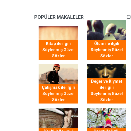
POPÜLER MAKALELER
Kitap ile ilgili
Ölüm ile ilgili
Söylenmiş Güzel
Söylenmiş Güzel
Sözler
Sözler
Değer ve Kıymet
Çalışmak ile ilgili
ile ilgili
Söylenmiş Güzel
Söylenmiş Güzel
Sözler
Sözler