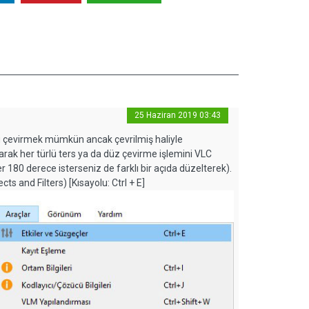
25 Haziran 2019 03:43
ü çevirmek mümkün ancak çevrilmiş haliyle
ak her türlü ters ya da düz çevirme işlemini VLC
r 180 derece isterseniz de farklı bir açıda düzelterek).
cts and Filters) [Kısayolu: Ctrl + E]