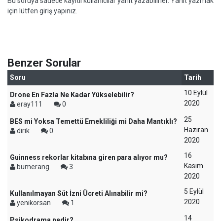
Bu soruya sadece kayıtlı kullanıcılar yanıt yazabilirler. Yanıt yazmak
için lütfen giriş yapınız.
Benzer Sorular
Soru
Tarih
10 Eylül
Drone En Fazla Ne Kadar Yükselebilir?
2020
eray111
0
25
BES mi Yoksa Temettü Emekliliği mi Daha Mantıklı?
Haziran
dirik
0
2020
16
Guinness rekorlar kitabına giren para alıyor mu?
Kasım
bumerang
3
2020
5 Eylül
Kullanılmayan Süt İzni Ücreti Alınabilir mi?
2020
yenikorsan
1
14
Psikodrama nedir?