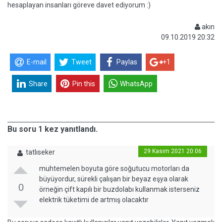
hesaplayan insanları göreve davet ediyorum :)
akın
09.10.2019 20:32
E-mail
Tweet
Paylas
+1
Share
Pin this
WhatsApp
Bu soru 1 kez yanıtlandı.
29 Kasım 2021 20:06
tatlıseker
muhtemelen boyuta göre soğutucu motorları da
büyüyordur, sürekli çalışan bir beyaz eşya olarak
0
örneğin çift kapılı bir buzdolabı kullanmak isterseniz
elektrik tüketimi de artmış olacaktır