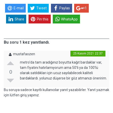
E-mail
Tweet
Paylas
+1
Share
Pin this
WhatsApp
Bu soru 1 kez yanıtlandı.
25 Kasım 2021 22:37
mustafaozen
metro'da tam aradığınız boyutta kağıt bardaklar var,
tam fiyatını hatırlamıyorum ama 50'li ya da 100'lü
0
olarak satıldıkları için ucuz sayılabilecek kaliteli
bardaklardı. yolunuz düşerse bir göz atmanızı öneririm.
Bu soruya sadece kayıtlı kullanıcılar yanıt yazabilirler. Yanıt yazmak
için lütfen giriş yapınız.