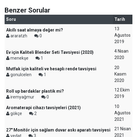
Benzer Sorular
Soru
Tarih
13
Akıllı saat almaya değer mi?
Ağustos
araratzh
0
2019
4 Nisan
Ev için Kaliteli Blender Seti Tavsiyesi (2020)
2020
menekşe
1
20
Mutfak için kaliteli ve hesaplı rende tavsiyesi
Kasım
gonulcelen
1
2020
12 Ekim
Roll up bardaklar plastik mi?
2019
iremyağmur
0
10
Aromaterapi cihazı tavsiyeleri (2021)
Ağustos
gökçe
2
2021
21 Nisan
27" Monitör için sağlam duvar askı aparatı tavsiyesi
2021
vedat
3