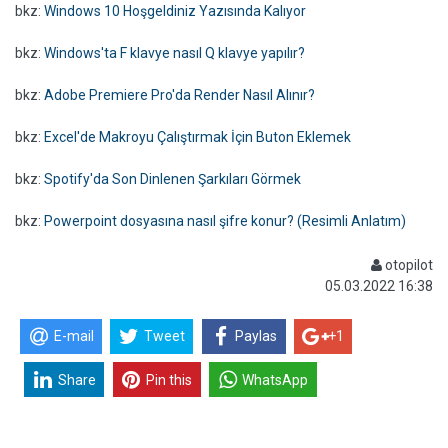
bkz:
Windows 10 Hoşgeldiniz Yazısında Kalıyor
bkz:
Windows'ta F klavye nasıl Q klavye yapılır?
bkz:
Adobe Premiere Pro'da Render Nasıl Alınır?
bkz:
Excel'de Makroyu Çalıştırmak İçin Buton Eklemek
bkz:
Spotify'da Son Dinlenen Şarkıları Görmek
bkz:
Powerpoint dosyasına nasıl şifre konur? (Resimli Anlatım)
otopilot
05.03.2022 16:38
E-mail
Tweet
Paylas
+1
Share
Pin this
WhatsApp