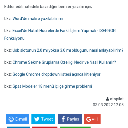
Editör editi: sitedeki bazı diğer benzer yazılar için;
bkz:
Word'de makro yazılabilir mi
bkz:
Excel'de Hatalı Hücrelerde Farklı İşlem Yapmak - ISERROR
Fonksiyonu
bkz:
Usb slotunun 2.0 mı yoksa 3.0 mı olduğunu nasıl anlayabilirim?
bkz:
Chrome Sekme Gruplama Özelliği Nedir ve Nasıl Kullanılır?
bkz:
Google Chrome dropdown listesi açınca kitleniyor
bkz:
Spss Modeler 18 menü iç içe girme problemi
otopilot
03.03.2022 12:05
E-mail
Tweet
Paylas
+1