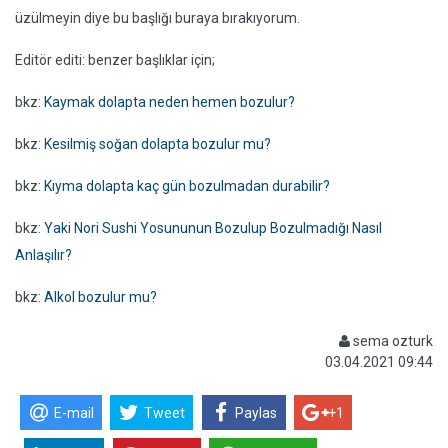
üzülmeyin diye bu başlığı buraya bırakıyorum.
Editör editi: benzer başlıklar için;
bkz:
Kaymak dolapta neden hemen bozulur?
bkz:
Kesilmiş soğan dolapta bozulur mu?
bkz:
Kıyma dolapta kaç gün bozulmadan durabilir?
bkz:
Yaki Nori Sushi Yosununun Bozulup Bozulmadığı Nasıl
Anlaşılır?
bkz:
Alkol bozulur mu?
sema ozturk
03.04.2021 09:44
E-mail
Tweet
Paylas
+1