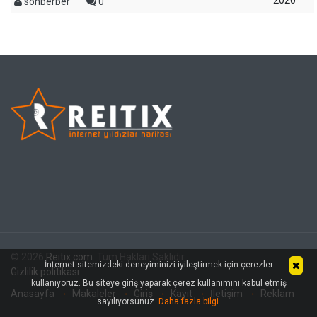
2020
sonberber
0
© 2026
Reitix.com
. Tüm Hakları Saklıdır.
İnternet sitemizdeki deneyiminizi iyileştirmek için çerezler
Gizlilik politikası
kullanıyoruz. Bu siteye giriş yaparak çerez kullanımını kabul etmiş
Anasayfa
Makaleler
Giriş
Kayıt
İletişim
Reklam
sayılıyorsunuz.
Daha fazla bilgi
.