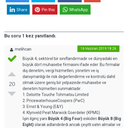
Share
Pin this
WhatsApp
Bu soru 1 kez yanıtlandı.
16 Haziran 2019 18:26
melihcan
Büyük 4, sektörel bir sınıflandırmadır ve dünyadaki en
büyük dört muhasebe firmasını ifade eder. Bu firmalar
dış denetim, vergi hizmetleri, yönetim ve iş
danışmanlığı ile risk değerlendirme ve kontrolü dahil
olmak üzere geniş bir yelpazede muhasebe ve
20
denetim hizmetleri sunmaktadır.
1. Deloitte Touche Tohmatsu Limited
2. PricewaterhouseCoopers (PwC)
3. Ernst & Young (E&Y)
4. Klynveld Peat Marwick Goerdeler (KPMG)
İşin ilginç yanı
Büyük 4 (Big Four)
eskiden
Büyük 8 (Big
Eight)
olarak adlandırılırdı ancak çeşitli satın almalar ve