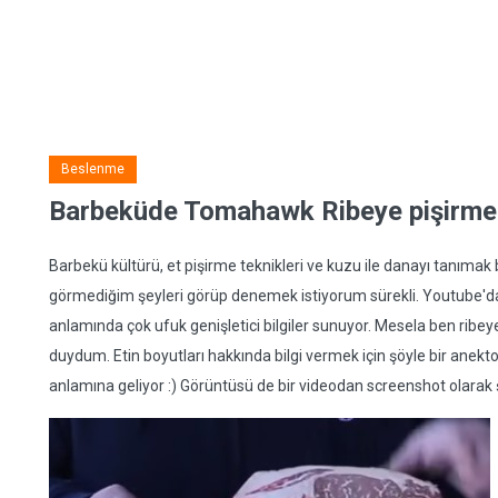
Beslenme
Barbeküde Tomahawk Ribeye pişirme
Barbekü kültürü, et pişirme teknikleri ve kuzu ile danayı tanımak b
görmediğim şeyleri görüp denemek istiyorum sürekli. Youtube'da 
anlamında çok ufuk genişletici bilgiler sunuyor. Mesela ben ribeye
duydum. Etin boyutları hakkında bilgi vermek için şöyle bir ane
anlamına geliyor :) Görüntüsü de bir videodan screenshot olarak ş