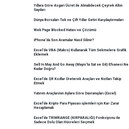
Yıllara Göre Asgari Ücret ile Alınabilecek Çeyrek Altın
Sayıları
Dünya Borsaları Tek ve Çift Yıllar Getiri Karşılaştırmaları
Web Page Blocked Hatası ve Çözümü
iPhone'da Son Aramalar Nasıl Silinir?
Excel'de VBA (Makro) Kullanarak Tüm Sekmelere Grafik
Eklemek
Sell In May And Go Away (Mayıs'ta Sat ve Git) Efsanesi Ne
Kadar Doğru?
Excel'de QR Kodlar Üreterek Araçları ve Notları Takip
Etmek
Yatırım Araçlarının Aylara Göre Davranışları (Excel)
Excel'de Kripto Para Piyasası işlemleri için Kar-Zarar
Hesaplamak
Excel'de TRIMRANGE (KIRPARALIĞI) Fonksiyonu ile
Sadece Dolu Olan Hücreleri Seçmek