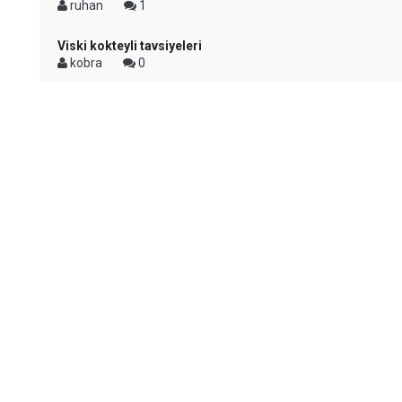
ruhan
1
Viski kokteyli tavsiyeleri
kobra
0