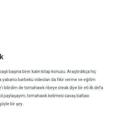
k
aşlı başına birer kalın kitap konusu. Araştırdıkça hiç
yabancı barbekü videoları da fikir verme ve eğitim
'ı bilirdim de tomahawk ribeye steak diye bir eti ilk defa
ktod paylaşayım, tomahawk kelimesi savaş baltası
öyle bir şey..