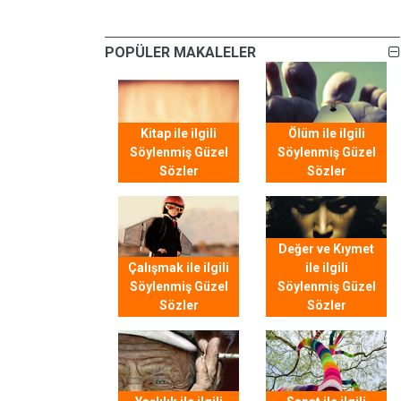
POPÜLER MAKALELER
Kitap ile ilgili
Ölüm ile ilgili
Söylenmiş Güzel
Söylenmiş Güzel
Sözler
Sözler
Değer ve Kıymet
Çalışmak ile ilgili
ile ilgili
Söylenmiş Güzel
Söylenmiş Güzel
Sözler
Sözler