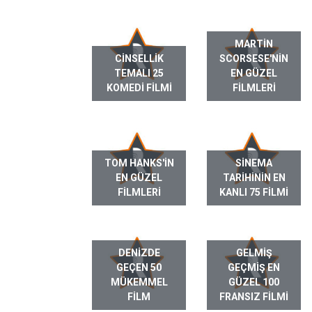
MARTIN
CINSELLIK
SCORSESE'NIN
TEMALI 25
EN GÜZEL
KOMEDI FILMI
FILMLERI
TOM HANKS'IN
SINEMA
EN GÜZEL
TARIHININ EN
FILMLERI
KANLI 75 FILMI
DENIZDE
GELMIŞ
GEÇEN 50
GEÇMIŞ EN
MÜKEMMEL
GÜZEL 100
FILM
FRANSIZ FILMI