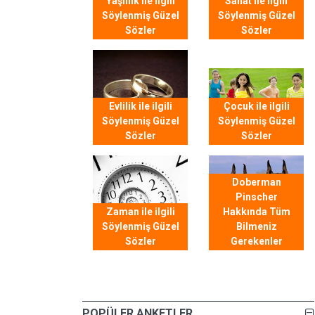
Yaşlılık ile ilgili
Sanat ile ilgili
Söylenmiş Güzel
Söylenmiş Güzel
Sözler
Sözler
Evlilik ile ilgili
Çocuk ile ilgili
Söylenmiş Güzel
Söylenmiş Güzel
Sözler
Sözler
Doberman
Pinscher
Zaman ile ilgili
Hakkında Tüm
Söylenmiş Güzel
Bilmeniz
Sözler
Gerekenler
POPÜLER ANKETLER