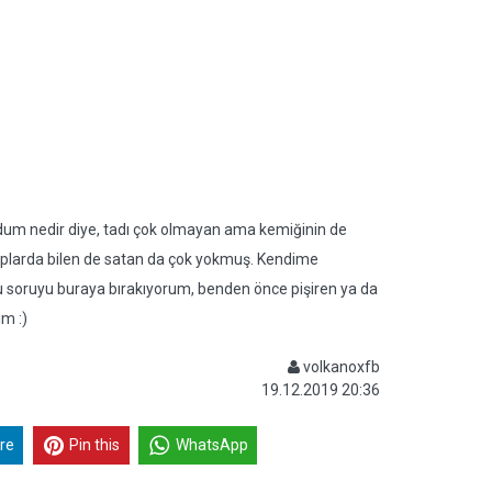
ordum nedir diye, tadı çok olmayan ama kemiğinin de
saplarda bilen de satan da çok yokmuş. Kendime
 bu soruyu buraya bırakıyorum, benden önce pişiren ya da
im :)
volkanoxfb
19.12.2019 20:36
re
Pin this
WhatsApp