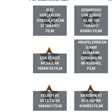
SIZE
SENARYOSU
GERÇEKLERI
ÇOK ZEKICE
SORGULATACAK
OLAN 100
22 YABANCI
YABANCI
FILM
KORKU FILMI
GERÇEK HAYAT
HIKAYELERINDEN
ILHAM
ALINARAK
ÇOK ZEKICE
ÇEKILMIŞ 90
MESAJLAR
MÜKEMMEL
VEREN 50 FILM
FILM
FELSEFI VE
EN KOMIK 47
ESTETIK 50
RUS YAPIMI
YABANCI FILM
KOMEDI FILMI