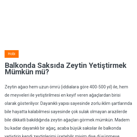
Hobi
Balkonda Saksıda Zeytin Yetiştirmek
Mümkün mü?
Zeytin ağacı hem uzun ömrü (iddialara göre 400-500 yıl) ile, hem
de meyveleri ile yetiştirilmesi en keyif veren ağaçlardan birisi
olarak gösteriliyor. Dayanıklı yapısı sayesinde zorlu iklim şartlarında
bile hayatta kalabilmesi sayesinde çok sulak olmayan arazilerde
bile dikkatli bakıldığında zeytin ağaçları görmek mümkün. Madem
bu kadar dayanıklı bir ağaç, acaba büyük saksılar ile balkonda
yetiştirip kendi zeytinlerimi üretebilir miyim diye düşünmeye