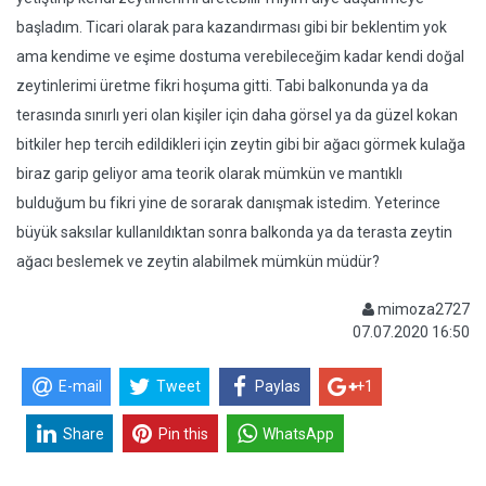
başladım. Ticari olarak para kazandırması gibi bir beklentim yok
ama kendime ve eşime dostuma verebileceğim kadar kendi doğal
zeytinlerimi üretme fikri hoşuma gitti. Tabi balkonunda ya da
terasında sınırlı yeri olan kişiler için daha görsel ya da güzel kokan
bitkiler hep tercih edildikleri için zeytin gibi bir ağacı görmek kulağa
biraz garip geliyor ama teorik olarak mümkün ve mantıklı
bulduğum bu fikri yine de sorarak danışmak istedim. Yeterince
büyük saksılar kullanıldıktan sonra balkonda ya da terasta zeytin
ağacı beslemek ve zeytin alabilmek mümkün müdür?
mimoza2727
07.07.2020 16:50
E-mail
Tweet
Paylas
+1
Share
Pin this
WhatsApp