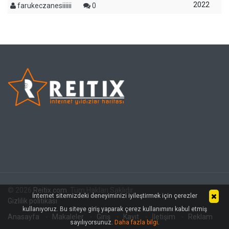
2022
farukeczanesiiiiii
0
© 2026
Reitix.com
. Tüm Hakları Saklıdır.
İnternet sitemizdeki deneyiminizi iyileştirmek için çerezler
Gizlilik politikası
kullanıyoruz. Bu siteye giriş yaparak çerez kullanımını kabul etmiş
Anasayfa
Makaleler
Giriş
Kayıt
İletişim
Reklam
sayılıyorsunuz.
Daha fazla bilgi
.