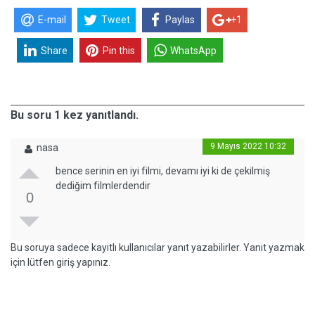
E-mail
Tweet
Paylas
+1
Share
Pin this
WhatsApp
Bu soru 1 kez yanıtlandı.
9 Mayıs 2022 10:32
nasa
bence serinin en iyi filmi, devamı iyi ki de çekilmiş
dediğim filmlerdendir
0
Bu soruya sadece kayıtlı kullanıcılar yanıt yazabilirler. Yanıt yazmak
için lütfen giriş yapınız.