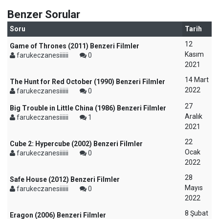
Benzer Sorular
Soru
Tarih
12
Game of Thrones (2011) Benzeri Filmler
Kasım
farukeczanesiiiiii
0
2021
14 Mart
The Hunt for Red October (1990) Benzeri Filmler
2022
farukeczanesiiiiii
0
27
Big Trouble in Little China (1986) Benzeri Filmler
Aralık
farukeczanesiiiiii
1
2021
22
Cube 2: Hypercube (2002) Benzeri Filmler
Ocak
farukeczanesiiiiii
0
2022
28
Safe House (2012) Benzeri Filmler
Mayıs
farukeczanesiiiiii
0
2022
8 Şubat
Eragon (2006) Benzeri Filmler