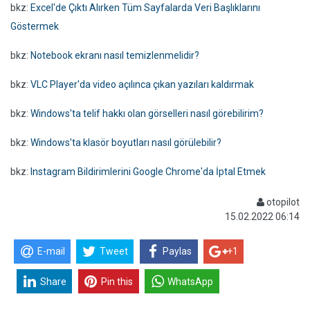
bkz:
Excel'de Çıktı Alırken Tüm Sayfalarda Veri Başlıklarını
Göstermek
bkz:
Notebook ekranı nasıl temizlenmelidir?
bkz:
VLC Player'da video açılınca çıkan yazıları kaldırmak
bkz:
Windows'ta telif hakkı olan görselleri nasıl görebilirim?
bkz:
Windows'ta klasör boyutları nasıl görülebilir?
bkz:
Instagram Bildirimlerini Google Chrome'da İptal Etmek
otopilot
15.02.2022 06:14
E-mail
Tweet
Paylas
+1
Share
Pin this
WhatsApp