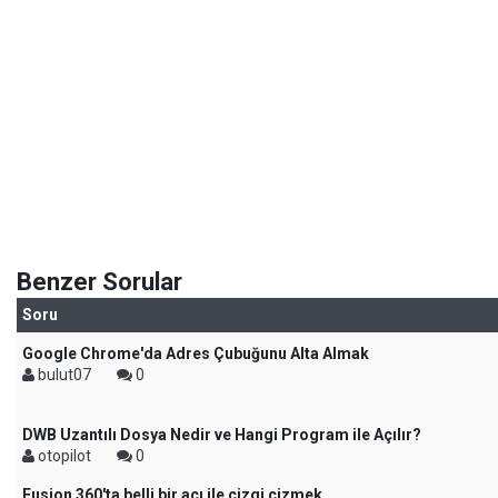
Benzer Sorular
Soru
Google Chrome'da Adres Çubuğunu Alta Almak
bulut07
0
DWB Uzantılı Dosya Nedir ve Hangi Program ile Açılır?
otopilot
0
Fusion 360'ta belli bir açı ile çizgi çizmek