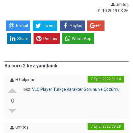
umitoş
01.10.2019 03:26
E-mail
Tweet
Paylas
+1
Share
Pin this
WhatsApp
Bu soru 2 kez yanıtlandı.
7 Eylül 2022 01:14
H.Gölpınar
bkz:
VLC Player Türkçe Karakter Sorunu ve Çözümü
0
7 Eylül 2022 03:29
umitoş