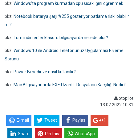
bkz:
Windows'ta program kurmadan cpu sıcaklığını öğrenmek
bkz:
Notebook batarya şarjı %255 gösteriyor patlama riski olabilir
mi?
bkz:
Tüm indirilenler klasörü bilgisayarda nerede olur?
bkz:
Windows 10 ile Android Telefonunuz Uygulaması Eşleme
Sorunu
bkz:
Power Bi nedir ve nasıl kullanılır?
bkz:
Mac Bilgisayarlarda EXE Uzantılı Dosyaların Karşılığı Nedir?
otopilot
13.02.2022 10:31
E-mail
Tweet
Paylas
+1
Share
Pin this
WhatsApp