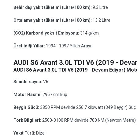
Şehir dışı yakıt tüketimi (Litre/100 km):
9.3 Litre
Ortalama yakıt tüketimi (Litre/100 km):
13.2 Litre
(CO2) Karbondiyoksit Emisyonu:
314 g/km
Üretildiği Yıllar:
1994 - 1997 Yılları Arası
AUDI S6 Avant 3.0L TDI V6 (2019 - Deva
AUDI S6 Avant 3.0L TDI V6 (2019 - Devam Ediyor) Motor
Silindir sayısı:
V6
Motor Hacmi:
2967 cm küp
Beygir Gücü:
3850 RPM devirde 256.7 kilowatt (349 Beygir) Güç
Tork Bilgileri:
2500-3100 RPM devirde 700 NM (Newton Metre) 
Yakıt Türü:
Dizel