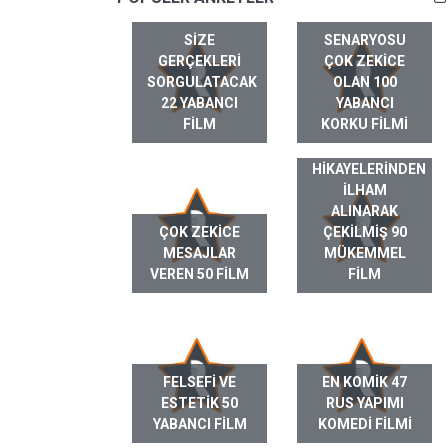
SIZE
SENARYOSU
GERÇEKLERI
ÇOK ZEKICE
SORGULATACAK
OLAN 100
22 YABANCI
YABANCI
FILM
KORKU FILMI
GERÇEK HAYAT
HIKAYELERINDEN
ILHAM
ALINARAK
ÇOK ZEKICE
ÇEKILMIŞ 90
MESAJLAR
MÜKEMMEL
VEREN 50 FILM
FILM
FELSEFI VE
EN KOMIK 47
ESTETIK 50
RUS YAPIMI
YABANCI FILM
KOMEDI FILMI