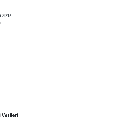
0 ZR16
:
e
 Verileri