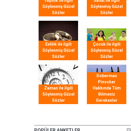
Yaşlılık ile ilgili
Sanat ile ilgili
Söylenmiş Güzel
Söylenmiş Güzel
Sözler
Sözler
Evlilik ile ilgili
Çocuk ile ilgili
Söylenmiş Güzel
Söylenmiş Güzel
Sözler
Sözler
Doberman
Pinscher
Zaman ile ilgili
Hakkında Tüm
Söylenmiş Güzel
Bilmeniz
Sözler
Gerekenler
POPÜLER ANKETLER