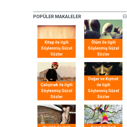
POPÜLER MAKALELER
Kitap ile ilgili
Ölüm ile ilgili
Söylenmiş Güzel
Söylenmiş Güzel
Sözler
Sözler
Değer ve Kıymet
Çalışmak ile ilgili
ile ilgili
Söylenmiş Güzel
Söylenmiş Güzel
Sözler
Sözler