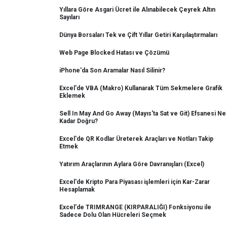
Yıllara Göre Asgari Ücret ile Alınabilecek Çeyrek Altın
Sayıları
Dünya Borsaları Tek ve Çift Yıllar Getiri Karşılaştırmaları
Web Page Blocked Hatası ve Çözümü
iPhone'da Son Aramalar Nasıl Silinir?
Excel'de VBA (Makro) Kullanarak Tüm Sekmelere Grafik
Eklemek
Sell In May And Go Away (Mayıs'ta Sat ve Git) Efsanesi Ne
Kadar Doğru?
Excel'de QR Kodlar Üreterek Araçları ve Notları Takip
Etmek
Yatırım Araçlarının Aylara Göre Davranışları (Excel)
Excel'de Kripto Para Piyasası işlemleri için Kar-Zarar
Hesaplamak
Excel'de TRIMRANGE (KIRPARALIĞI) Fonksiyonu ile
Sadece Dolu Olan Hücreleri Seçmek