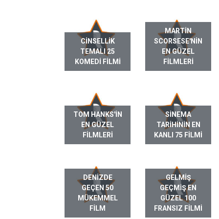
MARTIN
CINSELLIK
SCORSESE'NIN
TEMALI 25
EN GÜZEL
KOMEDI FILMI
FILMLERI
TOM HANKS'IN
SINEMA
EN GÜZEL
TARIHININ EN
FILMLERI
KANLI 75 FILMI
DENIZDE
GELMIŞ
GEÇEN 50
GEÇMIŞ EN
MÜKEMMEL
GÜZEL 100
FILM
FRANSIZ FILMI