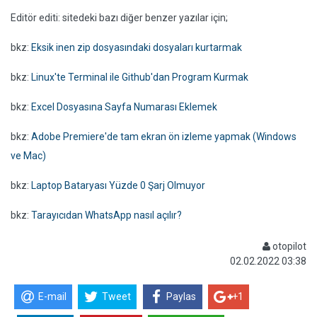
Editör editi: sitedeki bazı diğer benzer yazılar için;
bkz:
Eksik inen zip dosyasındaki dosyaları kurtarmak
bkz:
Linux'te Terminal ile Github'dan Program Kurmak
bkz:
Excel Dosyasına Sayfa Numarası Eklemek
bkz:
Adobe Premiere'de tam ekran ön izleme yapmak (Windows
ve Mac)
bkz:
Laptop Bataryası Yüzde 0 Şarj Olmuyor
bkz:
Tarayıcıdan WhatsApp nasıl açılır?
otopilot
02.02.2022 03:38
E-mail
Tweet
Paylas
+1