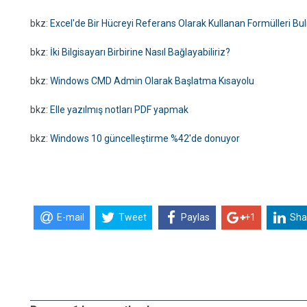
bkz:
Excel'de Bir Hücreyi Referans Olarak Kullanan Formülleri B
bkz:
İki Bilgisayarı Birbirine Nasıl Bağlayabiliriz?
bkz:
Windows CMD Admin Olarak Başlatma Kısayolu
bkz:
Elle yazılmış notları PDF yapmak
bkz:
Windows 10 güncelleştirme %42'de donuyor
E-mail
Tweet
Paylas
+1
Sha