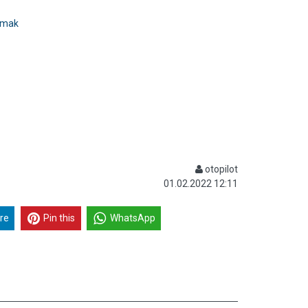
ulmak
otopilot
01.02.2022 12:11
re
Pin this
WhatsApp