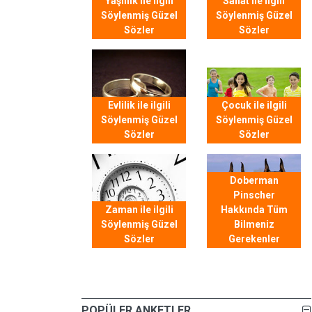
Yaşlılık ile ilgili
Sanat ile ilgili
Söylenmiş Güzel
Söylenmiş Güzel
Sözler
Sözler
Evlilik ile ilgili
Çocuk ile ilgili
Söylenmiş Güzel
Söylenmiş Güzel
Sözler
Sözler
Doberman
Pinscher
Zaman ile ilgili
Hakkında Tüm
Söylenmiş Güzel
Bilmeniz
Sözler
Gerekenler
POPÜLER ANKETLER