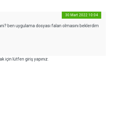
30 Mart 2022 10:04
 yani? ben uygulama dosyası falan olmasını beklerdim
k için lütfen giriş yapınız.