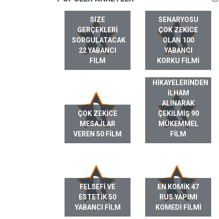
SIZE
SENARYOSU
GERÇEKLERI
ÇOK ZEKICE
SORGULATACAK
OLAN 100
22 YABANCI
YABANCI
FILM
KORKU FILMI
GERÇEK HAYAT
HIKAYELERINDEN
ILHAM
ALINARAK
ÇOK ZEKICE
ÇEKILMIŞ 90
MESAJLAR
MÜKEMMEL
VEREN 50 FILM
FILM
FELSEFI VE
EN KOMIK 47
ESTETIK 50
RUS YAPIMI
YABANCI FILM
KOMEDI FILMI