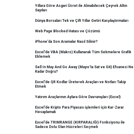
Yıllara Göre Asgari Ücret ile Alınabilecek Çeyrek Altın
Sayıları
Dünya Borsaları Tek ve Çift Yıllar Getiri Karşılaştırmaları
Web Page Blocked Hatası ve Çözümü
iPhone'da Son Aramalar Nasıl Silinir?
Excel'de VBA (Makro) Kullanarak Tüm Sekmelere Grafik
Eklemek
Sell In May And Go Away (Mayıs'ta Sat ve Git) Efsanesi Ne
Kadar Doğru?
Excel'de QR Kodlar Üreterek Araçları ve Notları Takip
Etmek
Yatırım Araçlarının Aylara Göre Davranışları (Excel)
Excel'de Kripto Para Piyasası işlemleri için Kar-Zarar
Hesaplamak
Excel'de TRIMRANGE (KIRPARALIĞI) Fonksiyonu ile
Sadece Dolu Olan Hücreleri Seçmek