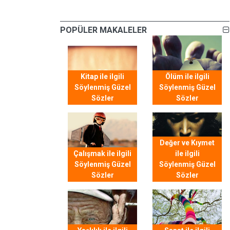
POPÜLER MAKALELER
Kitap ile ilgili
Ölüm ile ilgili
Söylenmiş Güzel
Söylenmiş Güzel
Sözler
Sözler
Değer ve Kıymet
Çalışmak ile ilgili
ile ilgili
Söylenmiş Güzel
Söylenmiş Güzel
Sözler
Sözler