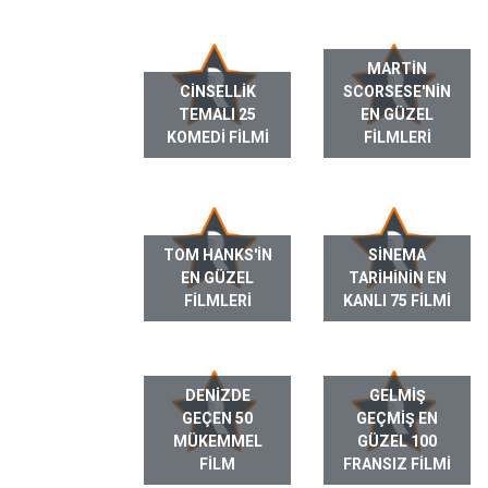
MARTIN
CINSELLIK
SCORSESE'NIN
TEMALI 25
EN GÜZEL
KOMEDI FILMI
FILMLERI
TOM HANKS'IN
SINEMA
EN GÜZEL
TARIHININ EN
FILMLERI
KANLI 75 FILMI
DENIZDE
GELMIŞ
GEÇEN 50
GEÇMIŞ EN
MÜKEMMEL
GÜZEL 100
FILM
FRANSIZ FILMI