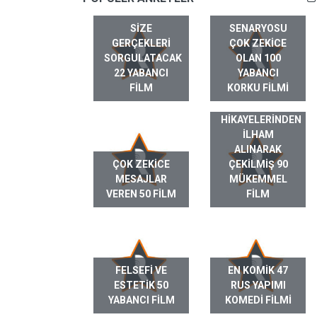
SIZE
SENARYOSU
GERÇEKLERI
ÇOK ZEKICE
SORGULATACAK
OLAN 100
22 YABANCI
YABANCI
FILM
KORKU FILMI
GERÇEK HAYAT
HIKAYELERINDEN
ILHAM
ALINARAK
ÇOK ZEKICE
ÇEKILMIŞ 90
MESAJLAR
MÜKEMMEL
VEREN 50 FILM
FILM
FELSEFI VE
EN KOMIK 47
ESTETIK 50
RUS YAPIMI
YABANCI FILM
KOMEDI FILMI