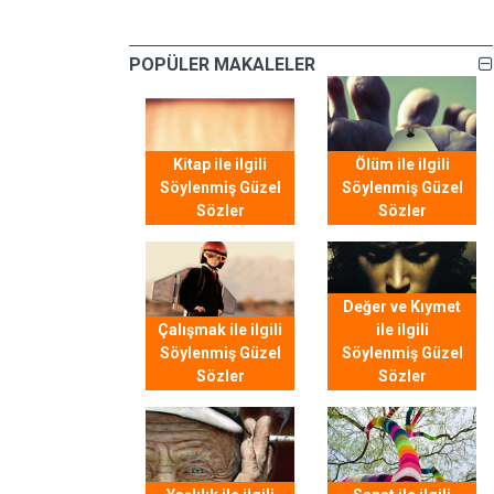
POPÜLER MAKALELER
Kitap ile ilgili
Ölüm ile ilgili
Söylenmiş Güzel
Söylenmiş Güzel
Sözler
Sözler
Değer ve Kıymet
Çalışmak ile ilgili
ile ilgili
Söylenmiş Güzel
Söylenmiş Güzel
Sözler
Sözler