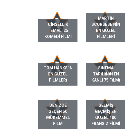
MARTIN
CINSELLIK
SCORSESE'NIN
TEMALI 25
EN GÜZEL
KOMEDI FILMI
FILMLERI
TOM HANKS'IN
SINEMA
EN GÜZEL
TARIHININ EN
FILMLERI
KANLI 75 FILMI
DENIZDE
GELMIŞ
GEÇEN 50
GEÇMIŞ EN
MÜKEMMEL
GÜZEL 100
FILM
FRANSIZ FILMI