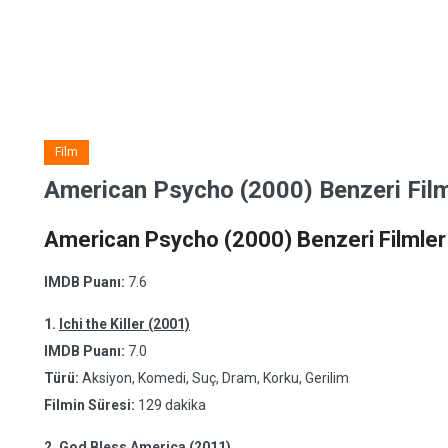
Film
American Psycho (2000) Benzeri Film
American Psycho (2000) Benzeri Filmler
IMDB Puanı:
7.6
1.
Ichi the Killer (2001)
IMDB Puanı:
7.0
Türü:
Aksiyon, Komedi, Suç, Dram, Korku, Gerilim
Filmin Süresi:
129 dakika
2.
God Bless America (2011)