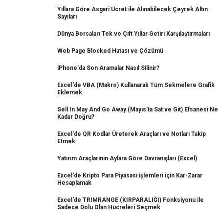
Yıllara Göre Asgari Ücret ile Alınabilecek Çeyrek Altın
Sayıları
Dünya Borsaları Tek ve Çift Yıllar Getiri Karşılaştırmaları
Web Page Blocked Hatası ve Çözümü
iPhone'da Son Aramalar Nasıl Silinir?
Excel'de VBA (Makro) Kullanarak Tüm Sekmelere Grafik
Eklemek
Sell In May And Go Away (Mayıs'ta Sat ve Git) Efsanesi Ne
Kadar Doğru?
Excel'de QR Kodlar Üreterek Araçları ve Notları Takip
Etmek
Yatırım Araçlarının Aylara Göre Davranışları (Excel)
Excel'de Kripto Para Piyasası işlemleri için Kar-Zarar
Hesaplamak
Excel'de TRIMRANGE (KIRPARALIĞI) Fonksiyonu ile
Sadece Dolu Olan Hücreleri Seçmek