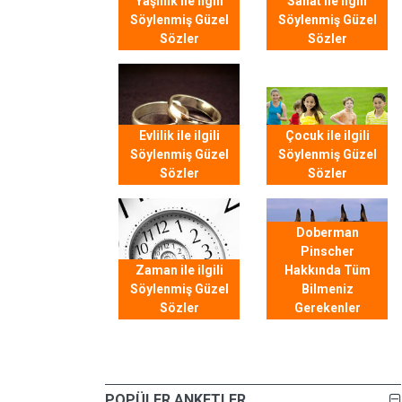
Yaşlılık ile ilgili
Sanat ile ilgili
Söylenmiş Güzel
Söylenmiş Güzel
Sözler
Sözler
Evlilik ile ilgili
Çocuk ile ilgili
Söylenmiş Güzel
Söylenmiş Güzel
Sözler
Sözler
Doberman
Pinscher
Zaman ile ilgili
Hakkında Tüm
Söylenmiş Güzel
Bilmeniz
Sözler
Gerekenler
POPÜLER ANKETLER