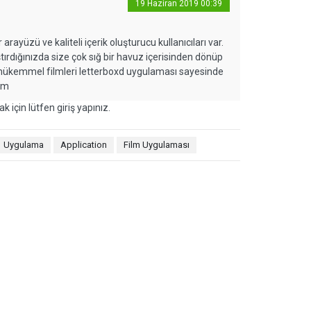
19 Haziran 2019 00:39
rayüzü ve kaliteli içerik oluşturucu kullanıcıları var.
tırdığınızda size çok sığ bir havuz içerisinden dönüp
m mükemmel filmleri letterboxd uygulaması sayesinde
um
k için lütfen giriş yapınız.
Uygulama
Application
Film Uygulaması