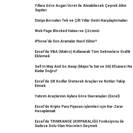
Yıllara Göre Asgari Ücret ile Alınabilecek Çeyrek Altın
Sayıları
Dünya Borsaları Tek ve Çift Yıllar Getiri Karşılaştırmaları
Web Page Blocked Hatası ve Çözümü
iPhone'da Son Aramalar Nasıl Silinir?
Excel'de VBA (Makro) Kullanarak Tüm Sekmelere Grafik
Eklemek
Sell In May And Go Away (Mayıs'ta Sat ve Git) Efsanesi Ne
Kadar Doğru?
Excel'de QR Kodlar Üreterek Araçları ve Notları Takip
Etmek
Yatırım Araçlarının Aylara Göre Davranışları (Excel)
Excel'de Kripto Para Piyasası işlemleri için Kar-Zarar
Hesaplamak
Excel'de TRIMRANGE (KIRPARALIĞI) Fonksiyonu ile
Sadece Dolu Olan Hücreleri Seçmek