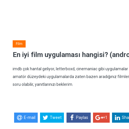
Film
En iyi film uygulaması hangisi? (andro
imdb çok hantal geliyor, letterboxd, cinemaniac gibi uygulamalar
amatör düzeydeki uygulamalarda zaten bazen aradığınız filmler bi
soru olabilir, yanıtlarınızı beklerim.
E-mail
Tweet
Paylas
+1
Sha