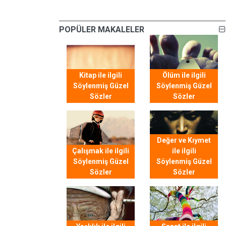
POPÜLER MAKALELER
Kitap ile ilgili
Ölüm ile ilgili
Söylenmiş Güzel
Söylenmiş Güzel
Sözler
Sözler
Değer ve Kıymet
Çalışmak ile ilgili
ile ilgili
Söylenmiş Güzel
Söylenmiş Güzel
Sözler
Sözler