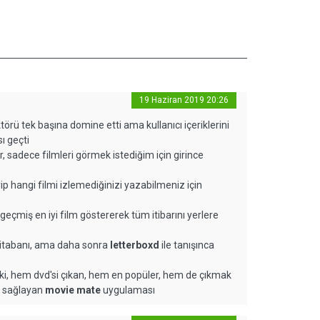
19 Haziran 2019 20:26
ktörü tek başına domine etti ama kullanıcı içeriklerini
ı geçti
r, sadece filmleri görmek istediğim için girince
ip hangi filmi izlemediğinizi yazabilmeniz için
 geçmiş en iyi film göstererek tüm itibarını yerlere
veritabanı, ama daha sonra
letterboxd
ile tanışınca
i, hem dvd'si çıkan, hem en popüler, hem de çıkmak
i sağlayan
movie mate
uygulaması