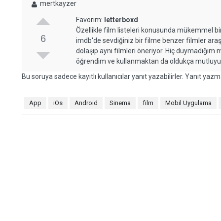
mertkayzer
Favorim:
letterboxd
Özellikle film listeleri konusunda mükemmel bir a
6
imdb'de sevdiğiniz bir filme benzer filmler araş
dolaşıp aynı filmleri öneriyor. Hiç duymadığı
öğrendim ve kullanmaktan da oldukça mutluy
Bu soruya sadece kayıtlı kullanıcılar yanıt yazabilirler. Yanıt yazma
App
iOs
Android
Sinema
film
Mobil Uygulama