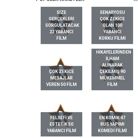
SIZE
SENARYOSU
GERÇEKLERI
ÇOK ZEKICE
SORGULATACAK
OLAN 100
22 YABANCI
YABANCI
FILM
KORKU FILMI
GERÇEK HAYAT
HIKAYELERINDEN
ILHAM
ALINARAK
ÇOK ZEKICE
ÇEKILMIŞ 90
MESAJLAR
MÜKEMMEL
VEREN 50 FILM
FILM
FELSEFI VE
EN KOMIK 47
ESTETIK 50
RUS YAPIMI
YABANCI FILM
KOMEDI FILMI