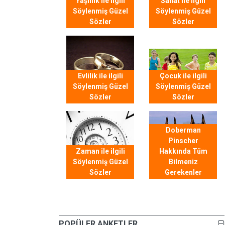
Yaşlılık ile ilgili
Sanat ile ilgili
Söylenmiş Güzel
Söylenmiş Güzel
Sözler
Sözler
Evlilik ile ilgili
Çocuk ile ilgili
Söylenmiş Güzel
Söylenmiş Güzel
Sözler
Sözler
Doberman
Pinscher
Zaman ile ilgili
Hakkında Tüm
Söylenmiş Güzel
Bilmeniz
Sözler
Gerekenler
POPÜLER ANKETLER