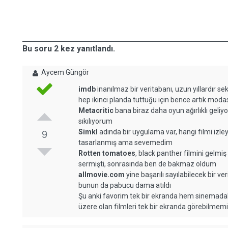
Bu soru 2 kez yanıtlandı.
Aycem Güngör
imdb
inanılmaz bir veritabanı, uzun yıllardır se
hep ikinci planda tuttuğu için bence artık modas
Metacritic
bana biraz daha oyun ağırlıklı geliyo
sıkılıyorum
Simkl
adında bir uygulama var, hangi filmi izley
9
tasarlanmış ama sevemedim
Rotten tomatoes
, black panther filmini gelmiş
sermişti, sonrasında ben de bakmaz oldum
allmovie.com
yine başarılı sayılabilecek bir 
bunun da pabucu dama atıldı
Şu anki favorim tek bir ekranda hem sinemadak
üzere olan filmleri tek bir ekranda görebilmem