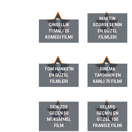
MARTIN
CINSELLIK
SCORSESE'NIN
TEMALI 25
EN GÜZEL
KOMEDI FILMI
FILMLERI
TOM HANKS'IN
SINEMA
EN GÜZEL
TARIHININ EN
FILMLERI
KANLI 75 FILMI
DENIZDE
GELMIŞ
GEÇEN 50
GEÇMIŞ EN
MÜKEMMEL
GÜZEL 100
FILM
FRANSIZ FILMI