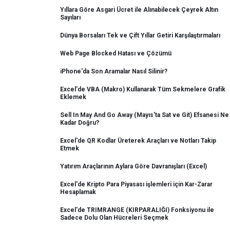
Yıllara Göre Asgari Ücret ile Alınabilecek Çeyrek Altın
Sayıları
Dünya Borsaları Tek ve Çift Yıllar Getiri Karşılaştırmaları
Web Page Blocked Hatası ve Çözümü
iPhone'da Son Aramalar Nasıl Silinir?
Excel'de VBA (Makro) Kullanarak Tüm Sekmelere Grafik
Eklemek
Sell In May And Go Away (Mayıs'ta Sat ve Git) Efsanesi Ne
Kadar Doğru?
Excel'de QR Kodlar Üreterek Araçları ve Notları Takip
Etmek
Yatırım Araçlarının Aylara Göre Davranışları (Excel)
Excel'de Kripto Para Piyasası işlemleri için Kar-Zarar
Hesaplamak
Excel'de TRIMRANGE (KIRPARALIĞI) Fonksiyonu ile
Sadece Dolu Olan Hücreleri Seçmek