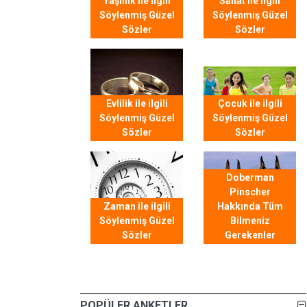
Yaşlılık ile ilgili
Sanat ile ilgili
Söylenmiş Güzel
Söylenmiş Güzel
Sözler
Sözler
Evlilik ile ilgili
Çocuk ile ilgili
Söylenmiş Güzel
Söylenmiş Güzel
Sözler
Sözler
Doberman
Pinscher
Zaman ile ilgili
Hakkında Tüm
Söylenmiş Güzel
Bilmeniz
Sözler
Gerekenler
POPÜLER ANKETLER