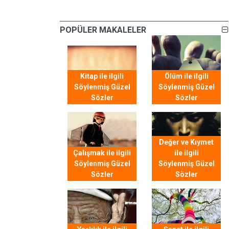
POPÜLER MAKALELER
Kitap ile ilgili
Ölüm ile ilgili
Söylenmiş Güzel
Söylenmiş Güzel
Sözler
Sözler
Değer ve Kıymet
Çalışmak ile ilgili
ile ilgili
Söylenmiş Güzel
Söylenmiş Güzel
Sözler
Sözler