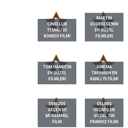
MARTIN
CINSELLIK
SCORSESE'NIN
TEMALI 25
EN GÜZEL
KOMEDI FILMI
FILMLERI
TOM HANKS'IN
SINEMA
EN GÜZEL
TARIHININ EN
FILMLERI
KANLI 75 FILMI
DENIZDE
GELMIŞ
GEÇEN 50
GEÇMIŞ EN
MÜKEMMEL
GÜZEL 100
FILM
FRANSIZ FILMI