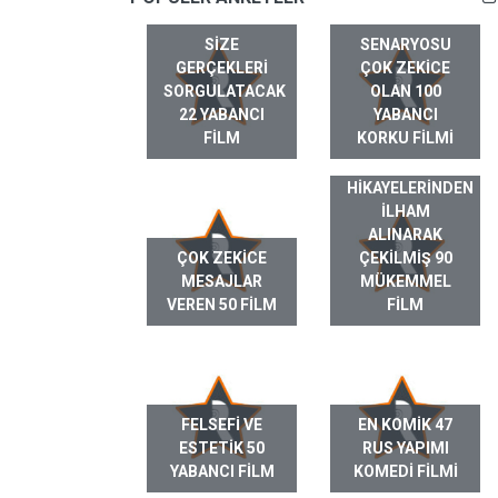
SIZE
SENARYOSU
GERÇEKLERI
ÇOK ZEKICE
SORGULATACAK
OLAN 100
22 YABANCI
YABANCI
FILM
KORKU FILMI
GERÇEK HAYAT
HIKAYELERINDEN
ILHAM
ALINARAK
ÇOK ZEKICE
ÇEKILMIŞ 90
MESAJLAR
MÜKEMMEL
VEREN 50 FILM
FILM
FELSEFI VE
EN KOMIK 47
ESTETIK 50
RUS YAPIMI
YABANCI FILM
KOMEDI FILMI