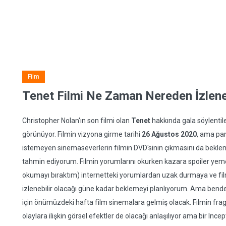
Film
Tenet Filmi Ne Zaman Nereden İzleneb
Christopher Nolan'ın son filmi olan
Tenet
hakkında gala söylentile
görünüyor. Filmin vizyona girme tarihi
26 Ağustos 2020
, ama pa
istemeyen sinemaseverlerin filmin DVD'sinin çıkmasını da bekleme
tahmin ediyorum. Filmin yorumlarını okurken kazara spoiler yem
okumayı bıraktım) internetteki yorumlardan uzak durmaya ve film
izlenebilir olacağı güne kadar beklemeyi planlıyorum. Ama bend
için önümüzdeki hafta film sinemalara gelmiş olacak. Filmin frag
olaylara ilişkin görsel efektler de olacağı anlaşılıyor ama bir In