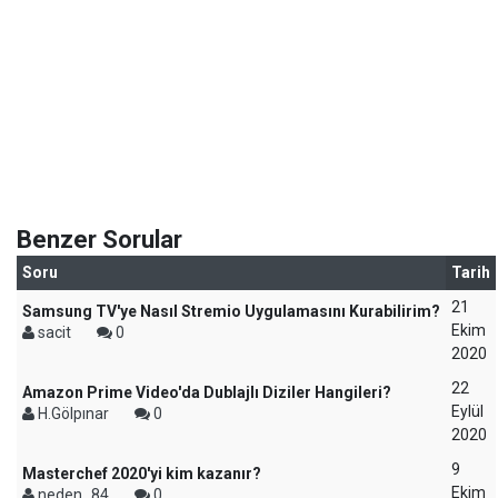
Benzer Sorular
Soru
Tarih
21
Samsung TV'ye Nasıl Stremio Uygulamasını Kurabilirim?
Ekim
sacit
0
2020
22
Amazon Prime Video'da Dublajlı Diziler Hangileri?
Eylül
H.Gölpınar
0
2020
9
Masterchef 2020'yi kim kazanır?
Ekim
neden_84
0