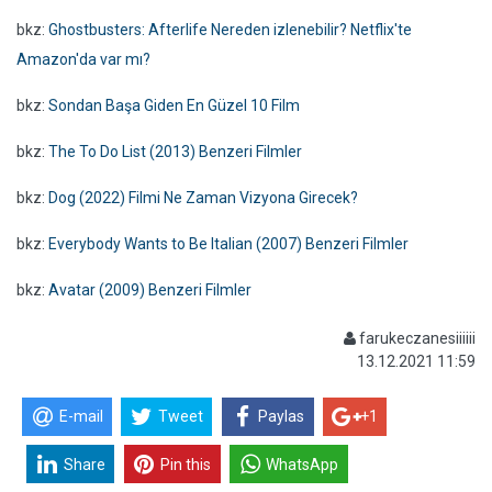
bkz:
Ghostbusters: Afterlife Nereden izlenebilir? Netflix'te
Amazon'da var mı?
bkz:
Sondan Başa Giden En Güzel 10 Film
bkz:
The To Do List (2013) Benzeri Filmler
bkz:
Dog (2022) Filmi Ne Zaman Vizyona Girecek?
bkz:
Everybody Wants to Be Italian (2007) Benzeri Filmler
bkz:
Avatar (2009) Benzeri Filmler
farukeczanesiiiiii
13.12.2021 11:59
E-mail
Tweet
Paylas
+1
Share
Pin this
WhatsApp