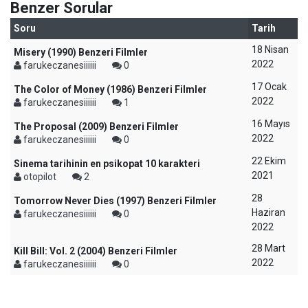
Benzer Sorular
Soru
Tarih
18 Nisan
Misery (1990) Benzeri Filmler
2022
farukeczanesiiiiii
0
17 Ocak
The Color of Money (1986) Benzeri Filmler
2022
farukeczanesiiiiii
1
16 Mayıs
The Proposal (2009) Benzeri Filmler
2022
farukeczanesiiiiii
0
22 Ekim
Sinema tarihinin en psikopat 10 karakteri
2021
otopilot
2
28
Tomorrow Never Dies (1997) Benzeri Filmler
Haziran
farukeczanesiiiiii
0
2022
28 Mart
Kill Bill: Vol. 2 (2004) Benzeri Filmler
2022
farukeczanesiiiiii
0