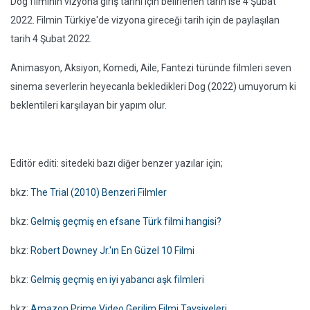
Dog filminin vizyona giriş tarihi için belirlenen tarih ise 4 Şubat
2022. Filmin Türkiye'de vizyona gireceği tarih için de paylaşılan
tarih 4 Şubat 2022.
Animasyon, Aksiyon, Komedi, Aile, Fantezi türünde filmleri seven
sinema severlerin heyecanla bekledikleri Dog (2022) umuyorum ki
beklentileri karşılayan bir yapım olur.
Editör editi: sitedeki bazı diğer benzer yazılar için;
bkz:
The Trial (2010) Benzeri Filmler
bkz:
Gelmiş geçmiş en efsane Türk filmi hangisi?
bkz:
Robert Downey Jr.'ın En Güzel 10 Filmi
bkz:
Gelmiş geçmiş en iyi yabancı aşk filmleri
bkz:
Amazon Prime Video Gerilim Filmi Tavsiyeleri