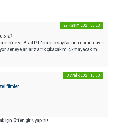
29 Kasım 2021 00:23
u o iş?
ilm imdb'de ve Brad Pitt'in imdb sayfasında görünmüyor
yor. seneye anlarız artık çıkacak mı çıkmayacak mı..
3 Aralık 2021 13:03
zel filmler
k için lütfen giriş yapınız.