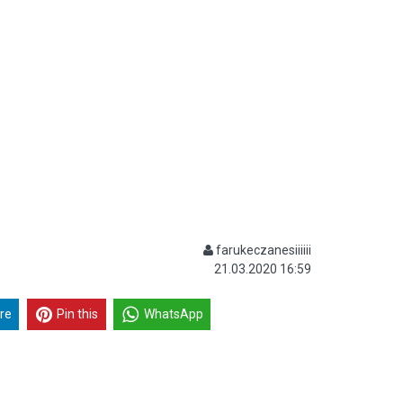
farukeczanesiiiiii
21.03.2020 16:59
re
Pin this
WhatsApp