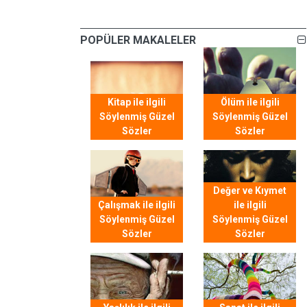
POPÜLER MAKALELER
Kitap ile ilgili
Ölüm ile ilgili
Söylenmiş Güzel
Söylenmiş Güzel
Sözler
Sözler
Değer ve Kıymet
Çalışmak ile ilgili
ile ilgili
Söylenmiş Güzel
Söylenmiş Güzel
Sözler
Sözler