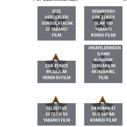
SIZE
SENARYOSU
GERÇEKLERI
ÇOK ZEKICE
SORGULATACAK
OLAN 100
22 YABANCI
YABANCI
FILM
KORKU FILMI
GERÇEK HAYAT
HIKAYELERINDEN
ILHAM
ALINARAK
ÇOK ZEKICE
ÇEKILMIŞ 90
MESAJLAR
MÜKEMMEL
VEREN 50 FILM
FILM
FELSEFI VE
EN KOMIK 47
ESTETIK 50
RUS YAPIMI
YABANCI FILM
KOMEDI FILMI