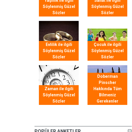
Yaşlılık ile ilgili
Sanat ile ilgili
Söylenmiş Güzel
Söylenmiş Güzel
Sözler
Sözler
Evlilik ile ilgili
Çocuk ile ilgili
Söylenmiş Güzel
Söylenmiş Güzel
Sözler
Sözler
Doberman
Pinscher
Zaman ile ilgili
Hakkında Tüm
Söylenmiş Güzel
Bilmeniz
Sözler
Gerekenler
POPÜLER ANKETLER