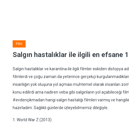
Film
Salgın hastalıklar ile ilgili en efsane 
Salgın hastalıklar ve karantina ile ilgili filmler eskiden distopya 
filmlerdi ve çoğu zaman da yeterince gerçekçi kurgulanmadıkları iç
insanlığın yok oluşuna yol açması muhtemel olarak insanları zomb
konu edilirdi ama nadiren veba gibi salgınların yol açabileceği f
#evdençıkmadan hangi salgın hastalığı filmleri varmış ve hangileri
hazırladım. Sağlıklı günlerde izleyebilmemiz dileğiyle..
1. World War Z (2013)