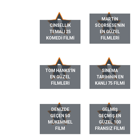
MARTIN
CINSELLIK
SCORSESE'NIN
TEMALI 25
EN GÜZEL
KOMEDI FILMI
FILMLERI
TOM HANKS'IN
SINEMA
EN GÜZEL
TARIHININ EN
FILMLERI
KANLI 75 FILMI
DENIZDE
GELMIŞ
GEÇEN 50
GEÇMIŞ EN
MÜKEMMEL
GÜZEL 100
FILM
FRANSIZ FILMI