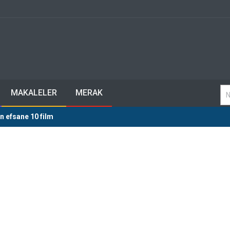
MAKALELER
MERAK
 en efsane 10 film