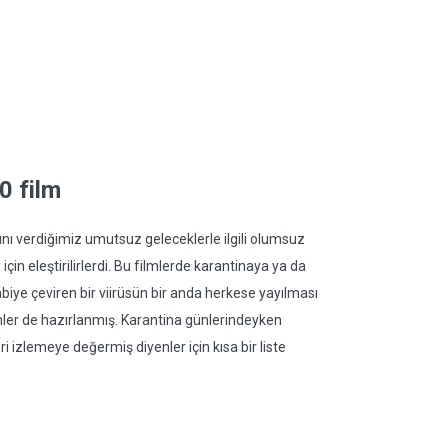
10 film
adını verdiğimiz umutsuz geleceklerle ilgili olumsuz
in eleştirilirlerdi. Bu filmlerde karantinaya ya da
iye çeviren bir viirüsün bir anda herkese yayılması
ilmler de hazırlanmış. Karantina günlerindeyken
 izlemeye değermiş diyenler için kısa bir liste