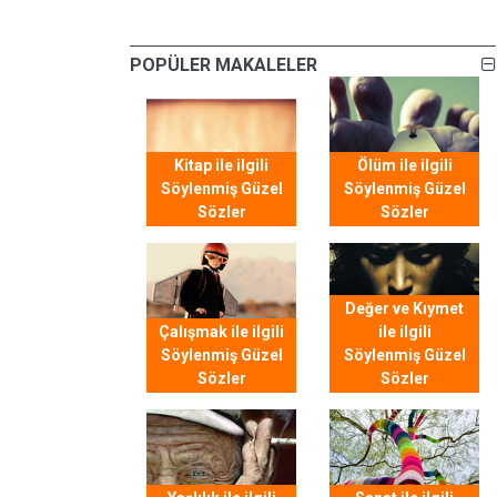
POPÜLER MAKALELER
Kitap ile ilgili
Ölüm ile ilgili
Söylenmiş Güzel
Söylenmiş Güzel
Sözler
Sözler
Değer ve Kıymet
Çalışmak ile ilgili
ile ilgili
Söylenmiş Güzel
Söylenmiş Güzel
Sözler
Sözler