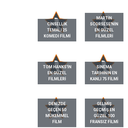
MARTIN
CINSELLIK
SCORSESE'NIN
TEMALI 25
EN GÜZEL
KOMEDI FILMI
FILMLERI
TOM HANKS'IN
SINEMA
EN GÜZEL
TARIHININ EN
FILMLERI
KANLI 75 FILMI
DENIZDE
GELMIŞ
GEÇEN 50
GEÇMIŞ EN
MÜKEMMEL
GÜZEL 100
FILM
FRANSIZ FILMI