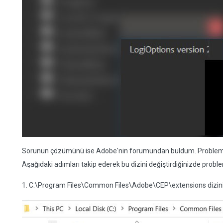
Sorunun çözümünü ise Adobe'nin forumundan buldum. Problemin k
Aşağıdaki adımları takip ederek bu dizini değiştirdiğinizde prob
1. C:\Program Files\Common Files\Adobe\CEP\extensions dizinine gir