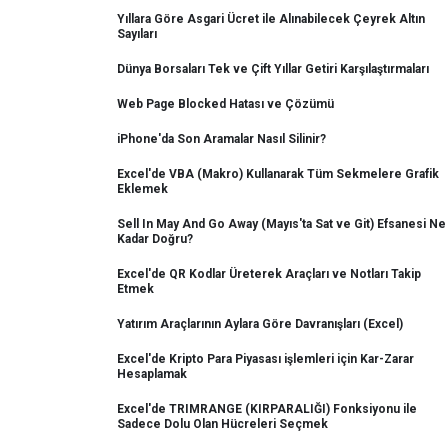
Yıllara Göre Asgari Ücret ile Alınabilecek Çeyrek Altın
Sayıları
Dünya Borsaları Tek ve Çift Yıllar Getiri Karşılaştırmaları
Web Page Blocked Hatası ve Çözümü
iPhone'da Son Aramalar Nasıl Silinir?
Excel'de VBA (Makro) Kullanarak Tüm Sekmelere Grafik
Eklemek
Sell In May And Go Away (Mayıs'ta Sat ve Git) Efsanesi Ne
Kadar Doğru?
Excel'de QR Kodlar Üreterek Araçları ve Notları Takip
Etmek
Yatırım Araçlarının Aylara Göre Davranışları (Excel)
Excel'de Kripto Para Piyasası işlemleri için Kar-Zarar
Hesaplamak
Excel'de TRIMRANGE (KIRPARALIĞI) Fonksiyonu ile
Sadece Dolu Olan Hücreleri Seçmek