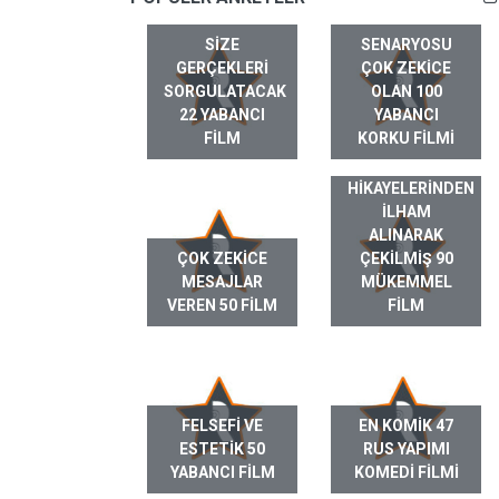
SIZE
SENARYOSU
GERÇEKLERI
ÇOK ZEKICE
SORGULATACAK
OLAN 100
22 YABANCI
YABANCI
FILM
KORKU FILMI
GERÇEK HAYAT
HIKAYELERINDEN
ILHAM
ALINARAK
ÇOK ZEKICE
ÇEKILMIŞ 90
MESAJLAR
MÜKEMMEL
VEREN 50 FILM
FILM
FELSEFI VE
EN KOMIK 47
ESTETIK 50
RUS YAPIMI
YABANCI FILM
KOMEDI FILMI