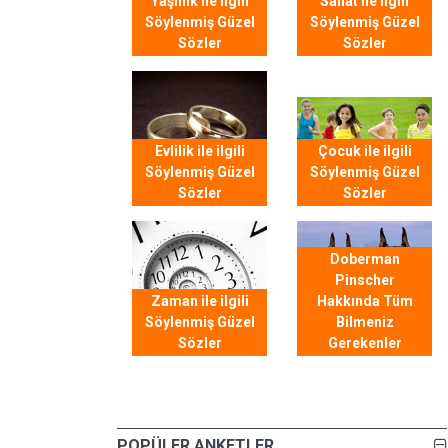
Yaşlılık ile ilgili
Sanat ile ilgili
Söylenmiş Güzel
Söylenmiş Güzel
Sözler
Sözler
Evlilik ile ilgili
Çocuk ile ilgili
Söylenmiş Güzel
Söylenmiş Güzel
Sözler
Sözler
Doberman
Pinscher
Zaman ile ilgili
Hakkında Tüm
Söylenmiş Güzel
Bilmeniz
Sözler
Gerekenler
POPÜLER ANKETLER