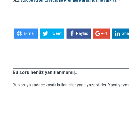
bkz:
Adobe After Effects ile Premiere arasında ne fark var?
E-mail
Tweet
Paylas
+1
Sha
Bu soru henüz yanıtlanmamış.
Bu soruya sadece kayıtlı kullanıcılar yanıt yazabilirler. Yanıt yazma