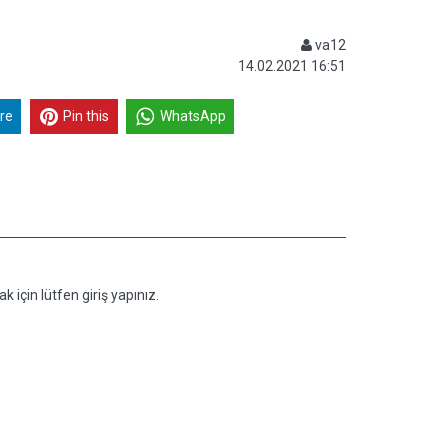
va12
14.02.2021 16:51
re
Pin this
WhatsApp
k için lütfen giriş yapınız.