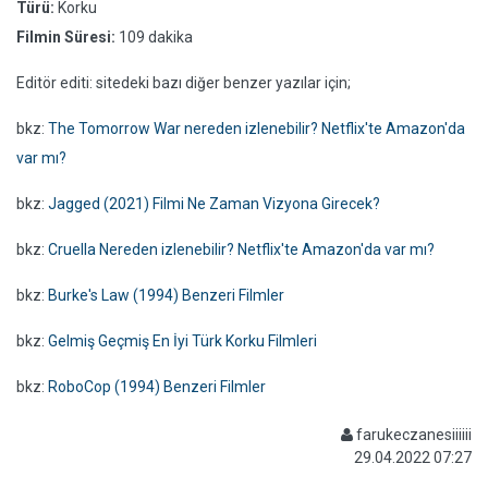
Türü:
Korku
Filmin Süresi:
109 dakika
Editör editi: sitedeki bazı diğer benzer yazılar için;
bkz:
The Tomorrow War nereden izlenebilir? Netflix'te Amazon'da
var mı?
bkz:
Jagged (2021) Filmi Ne Zaman Vizyona Girecek?
bkz:
Cruella Nereden izlenebilir? Netflix'te Amazon'da var mı?
bkz:
Burke's Law (1994) Benzeri Filmler
bkz:
Gelmiş Geçmiş En İyi Türk Korku Filmleri
bkz:
RoboCop (1994) Benzeri Filmler
farukeczanesiiiiii
29.04.2022 07:27