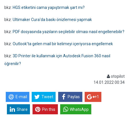
bkz:
HGS etiketini cama yapıştırmak şart mı?
bkz:
Ultimaker Cura'da baskı önizlemesi yapmak
bkz:
PDF dosyasında yazıların seçilebilir olması nasıl engellenebilir?
bkz:
Outlook'ta gelen mail bir kelimeyi içeriyorsa engellemek
bkz:
3D Printer ile kullanmak için Autodesk Fusion 360 nasıl
öğrenilir?
otopilot
14.01.2022 00:34
E-mail
Tweet
Paylas
+1
Share
Pin this
WhatsApp