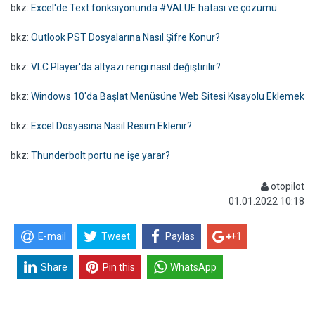
bkz:
Excel'de Text fonksiyonunda #VALUE hatası ve çözümü
bkz:
Outlook PST Dosyalarına Nasıl Şifre Konur?
bkz:
VLC Player'da altyazı rengi nasıl değiştirilir?
bkz:
Windows 10'da Başlat Menüsüne Web Sitesi Kısayolu Eklemek
bkz:
Excel Dosyasına Nasıl Resim Eklenir?
bkz:
Thunderbolt portu ne işe yarar?
otopilot
01.01.2022 10:18
E-mail
Tweet
Paylas
+1
Share
Pin this
WhatsApp