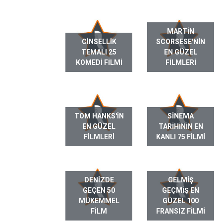
MARTIN
CINSELLIK
SCORSESE'NIN
TEMALI 25
EN GÜZEL
KOMEDI FILMI
FILMLERI
TOM HANKS'IN
SINEMA
EN GÜZEL
TARIHININ EN
FILMLERI
KANLI 75 FILMI
DENIZDE
GELMIŞ
GEÇEN 50
GEÇMIŞ EN
MÜKEMMEL
GÜZEL 100
FILM
FRANSIZ FILMI