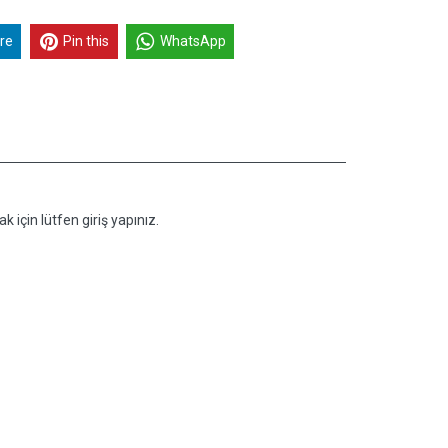
re
Pin this
WhatsApp
k için lütfen giriş yapınız.