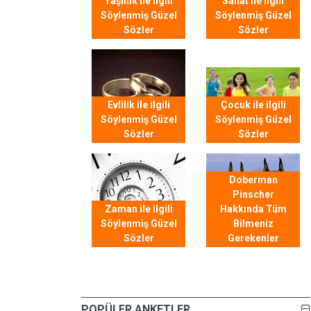
Yaşlılık ile ilgili
Sanat ile ilgili
Söylenmiş Güzel
Söylenmiş Güzel
Sözler
Sözler
Evlilik ile ilgili
Çocuk ile ilgili
Söylenmiş Güzel
Söylenmiş Güzel
Sözler
Sözler
Doberman
Pinscher
Zaman ile ilgili
Hakkında Tüm
Söylenmiş Güzel
Bilmeniz
Sözler
Gerekenler
POPÜLER ANKETLER