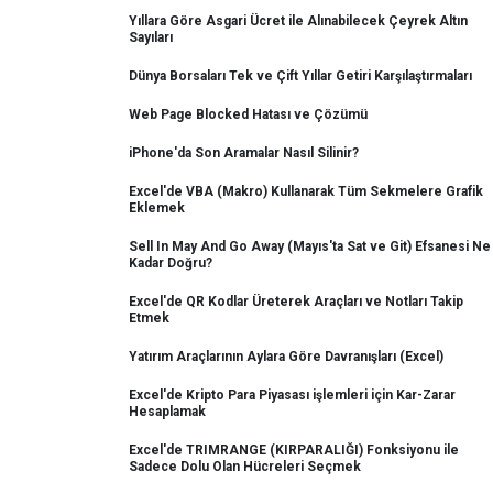
Yıllara Göre Asgari Ücret ile Alınabilecek Çeyrek Altın
Sayıları
Dünya Borsaları Tek ve Çift Yıllar Getiri Karşılaştırmaları
Web Page Blocked Hatası ve Çözümü
iPhone'da Son Aramalar Nasıl Silinir?
Excel'de VBA (Makro) Kullanarak Tüm Sekmelere Grafik
Eklemek
Sell In May And Go Away (Mayıs'ta Sat ve Git) Efsanesi Ne
Kadar Doğru?
Excel'de QR Kodlar Üreterek Araçları ve Notları Takip
Etmek
Yatırım Araçlarının Aylara Göre Davranışları (Excel)
Excel'de Kripto Para Piyasası işlemleri için Kar-Zarar
Hesaplamak
Excel'de TRIMRANGE (KIRPARALIĞI) Fonksiyonu ile
Sadece Dolu Olan Hücreleri Seçmek