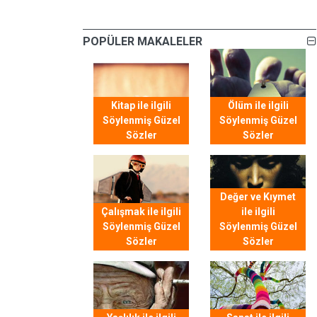
POPÜLER MAKALELER
Kitap ile ilgili
Ölüm ile ilgili
Söylenmiş Güzel
Söylenmiş Güzel
Sözler
Sözler
Değer ve Kıymet
Çalışmak ile ilgili
ile ilgili
Söylenmiş Güzel
Söylenmiş Güzel
Sözler
Sözler