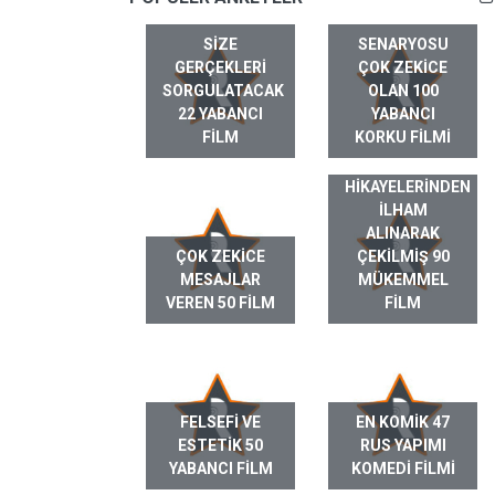
SIZE
SENARYOSU
GERÇEKLERI
ÇOK ZEKICE
SORGULATACAK
OLAN 100
22 YABANCI
YABANCI
FILM
KORKU FILMI
GERÇEK HAYAT
HIKAYELERINDEN
ILHAM
ALINARAK
ÇOK ZEKICE
ÇEKILMIŞ 90
MESAJLAR
MÜKEMMEL
VEREN 50 FILM
FILM
FELSEFI VE
EN KOMIK 47
ESTETIK 50
RUS YAPIMI
YABANCI FILM
KOMEDI FILMI