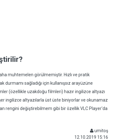
tirilir?
daha muhtemelen görülmemiştir. Hızlı ve pratik
zak durmamı sağladığı için kullanışsız arayüzüne
r (özellikle uzakdoğu filmleri) hazır ingilizce altyazı
diğer ingilizce altyazılarla üst üste biniyorlar ve okunamaz
lan rengini değiştirebilmem gibi bir özellik VLC Player'da
umitoş
12.10.2019 15:16