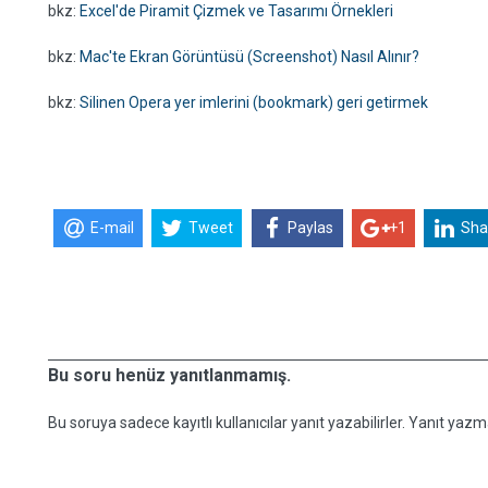
bkz:
Excel'de Piramit Çizmek ve Tasarımı Örnekleri
bkz:
Mac'te Ekran Görüntüsü (Screenshot) Nasıl Alınır?
bkz:
Silinen Opera yer imlerini (bookmark) geri getirmek
E-mail
Tweet
Paylas
+1
Sha
Bu soru henüz yanıtlanmamış.
Bu soruya sadece kayıtlı kullanıcılar yanıt yazabilirler. Yanıt yazma