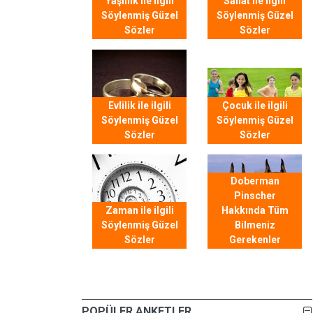
Yaşlılık ile ilgili
Sanat ile ilgili
Söylenmiş Güzel
Söylenmiş Güzel
Sözler
Sözler
Evlilik ile ilgili
Çocuk ile ilgili
Söylenmiş Güzel
Söylenmiş Güzel
Sözler
Sözler
Doberman
Pinscher
Zaman ile ilgili
Hakkında Tüm
Söylenmiş Güzel
Bilmeniz
Sözler
Gerekenler
POPÜLER ANKETLER