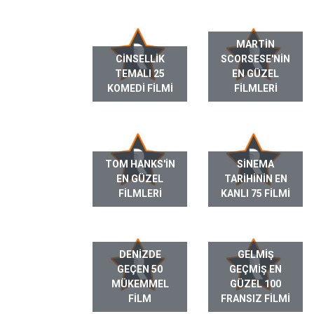
MARTIN
CINSELLIK
SCORSESE'NIN
TEMALI 25
EN GÜZEL
KOMEDI FILMI
FILMLERI
TOM HANKS'IN
SINEMA
EN GÜZEL
TARIHININ EN
FILMLERI
KANLI 75 FILMI
DENIZDE
GELMIŞ
GEÇEN 50
GEÇMIŞ EN
MÜKEMMEL
GÜZEL 100
FILM
FRANSIZ FILMI