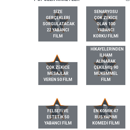
SIZE
SENARYOSU
GERÇEKLERI
ÇOK ZEKICE
SORGULATACAK
OLAN 100
22 YABANCI
YABANCI
FILM
KORKU FILMI
GERÇEK HAYAT
HIKAYELERINDEN
ILHAM
ALINARAK
ÇOK ZEKICE
ÇEKILMIŞ 90
MESAJLAR
MÜKEMMEL
VEREN 50 FILM
FILM
FELSEFI VE
EN KOMIK 47
ESTETIK 50
RUS YAPIMI
YABANCI FILM
KOMEDI FILMI