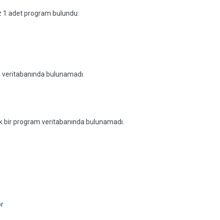
iz 1 adet program bulundu:
am veritabanında bulunamadı.
ecek bir program veritabanında bulunamadı.
or