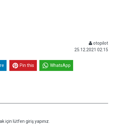
otopilot
25.12.2021 02:15
re
Pin this
WhatsApp
k için lütfen giriş yapınız.