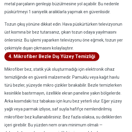
metal parçaların genleşip büzülmesine yol açabilir. Bu nedenle
püskürtmeyi 1 saniyelik aralıklarla yapmak en güvenlisidir.
Tozun çıkış yönüne dikkat edin. Hava püskürtürken televizyonun
üst kısmına bir bez tutarsanız, çıkan tozun odaya yayılmasını
önlersiniz. Bu işlemi yaparken televizyonu öne eğmek, tozun yer
çekimiyle dışarı çıkmasını kolaylaştırır.
4. Mikrofiber Bezle Dış Yüzey Temizliği
Mikrofiber bez, statik yük oluşturmadığı için elektronik cihaz
temizliğinde en güvenli malzemedir. Pamuklu veya kağıt havlu
türü bezler, yüzeyde mikro çizikler bırakabilir. Bezle temizlerken
kesinlikle bastırmayın, özellikle ekran paneline yakın bölgelerde.
Arka kısımdaki toz tabakası için kuru bez yeterli olur. Eğer yüzey
yağlı veya parmak izliyse, saf suyla hafifçe nemlendirilmiş
mikrofiber bez kullanabilirsiniz. Bez fazla ıslaksa, su deliklerden
içeri girebilir. Bu yüzden nem oranı minimum olmalı —