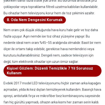
yakınken daha fazla statik yük üretir. Bu durumda antistatik priz
çoklayıcılar veya topraklama filtreli uzatma kabloları kullanılabilir.
Bu cihazlar hem televizyonu korur hem de toz çekimini azaltır.
8. Oda Nem Dengesini Korumak
Nem oranı çok düşük olduğunda hava kuru hale gelir ve toz daha
fazla uçuşur. Aşırı nemde ise toz cihaz yüzeyine yapışır. Bu
nedenle ideal nem oranı %45–55 aralığında olmalıdır. Basit bir nem
ölçer ile ortamı takip edebilir, gerekirse hava nemlendirici veya
kurutucu kullanabilirsiniz. Dengeli nem, sadece televizyon için
değil, tüm elektronik cihazlar için uzun ömür sağlar.
Kişisel Gözlem: Düzenli Temizlikle 7 Yıl Sorunsuz
Kullanım
Evdeki 2017 model LED televizyonumu hiçbir zaman arka kapağını
açmadan, yılda iki kez dıştan temizleyerek kullandım. Basınçlı hava
spreyi, antistatik fırça ve mikrofiber bez kombinasyonu sayesinde
fan hiç gürültü yapmadı, cihazın arka kısmı her zaman serin kaldı.