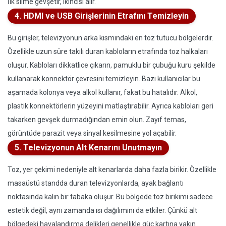
İlk silme gevşetir, ikincisi alır.
4. HDMI ve USB Girişlerinin Etrafını Temizleyin
Bu girişler, televizyonun arka kısmındaki en toz tutucu bölgelerdir.
Özellikle uzun süre takılı duran kabloların etrafında toz halkaları
oluşur. Kabloları dikkatlice çıkarın, pamuklu bir çubuğu kuru şekilde
kullanarak konnektör çevresini temizleyin. Bazı kullanıcılar bu
aşamada kolonya veya alkol kullanır, fakat bu hatalıdır. Alkol,
plastik konnektörlerin yüzeyini matlaştırabilir. Ayrıca kabloları geri
takarken gevşek durmadığından emin olun. Zayıf temas,
görüntüde parazit veya sinyal kesilmesine yol açabilir.
5. Televizyonun Alt Kenarını Unutmayın
Toz, yer çekimi nedeniyle alt kenarlarda daha fazla birikir. Özellikle
masaüstü standda duran televizyonlarda, ayak bağlantı
noktasında kalın bir tabaka oluşur. Bu bölgede toz birikimi sadece
estetik değil, aynı zamanda ısı dağılımını da etkiler. Çünkü alt
bölgedeki havalandırma delikleri genellikle güç kartına yakın