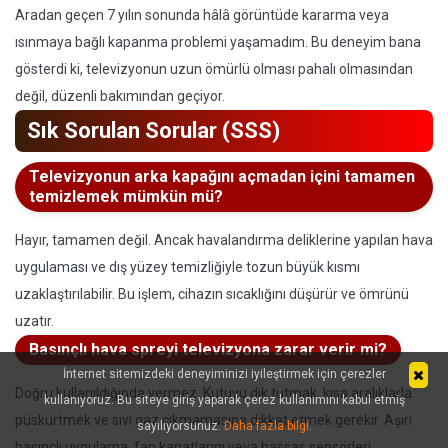
Aradan geçen 7 yılın sonunda hâlâ görüntüde kararma veya
ısınmaya bağlı kapanma problemi yaşamadım. Bu deneyim bana
gösterdi ki, televizyonun uzun ömürlü olması pahalı olmasından
değil, düzenli bakımından geçiyor.
Sık Sorulan Sorular (SSS)
Televizyonun arka kapağını açmadan içini tamamen
temizlemek mümkün mü?
Hayır, tamamen değil. Ancak havalandırma deliklerine yapılan hava
uygulaması ve dış yüzey temizliğiyle tozun büyük kısmı
uzaklaştırılabilir. Bu işlem, cihazın sıcaklığını düşürür ve ömrünü
uzatır.
Basınçlı hava spreyi televizyona zarar verir mi?
İnternet sitemizdeki deneyiminizi iyileştirmek için çerezler
Doğru kullanıldığında vermez. Kutuyu dik tutmak, kısa aralıklarla
kullanıyoruz. Bu siteye giriş yaparak çerez kullanımını kabul etmiş
püskürtmek ve sıvı gaz çıkmamasına dikkat etmek gerekir. Aşırı
sayılıyorsunuz.
Daha fazla bilgi
.
basınçlı uygulama, fan kanatlarını veya hassas sensörleri