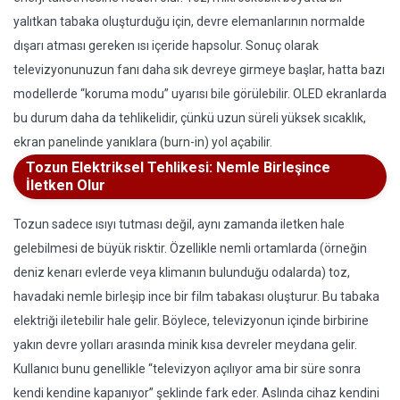
yalıtkan tabaka oluşturduğu için, devre elemanlarının normalde
dışarı atması gereken ısı içeride hapsolur. Sonuç olarak
televizyonunuzun fanı daha sık devreye girmeye başlar, hatta bazı
modellerde “koruma modu” uyarısı bile görülebilir. OLED ekranlarda
bu durum daha da tehlikelidir, çünkü uzun süreli yüksek sıcaklık,
ekran panelinde yanıklara (burn-in) yol açabilir.
Tozun Elektriksel Tehlikesi: Nemle Birleşince
İletken Olur
Tozun sadece ısıyı tutması değil, aynı zamanda iletken hale
gelebilmesi de büyük risktir. Özellikle nemli ortamlarda (örneğin
deniz kenarı evlerde veya klimanın bulunduğu odalarda) toz,
havadaki nemle birleşip ince bir film tabakası oluşturur. Bu tabaka
elektriği iletebilir hale gelir. Böylece, televizyonun içinde birbirine
yakın devre yolları arasında minik kısa devreler meydana gelir.
Kullanıcı bunu genellikle “televizyon açılıyor ama bir süre sonra
kendi kendine kapanıyor” şeklinde fark eder. Aslında cihaz kendini