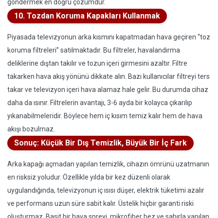
göndermek en doğru çözümdür.
10. Tozdan Koruma Kapakları Kullanmak
Piyasada televizyonun arka kısmını kapatmadan hava geçiren “toz
koruma filtreleri” satılmaktadır. Bu filtreler, havalandırma
deliklerine dıştan takılır ve tozun içeri girmesini azaltır. Filtre
takarken hava akış yönünü dikkate alın. Bazı kullanıcılar filtreyi ters
takar ve televizyon içeri hava alamaz hale gelir. Bu durumda cihaz
daha da ısınır. Filtrelerin avantajı, 3-6 ayda bir kolayca çıkarılıp
yıkanabilmeleridir. Böylece hem iç kısım temiz kalır hem de hava
akışı bozulmaz.
Sonuç: Küçük Bir Dış Temizlik, Büyük Bir İç Fark
Arka kapağı açmadan yapılan temizlik, cihazın ömrünü uzatmanın
en risksiz yoludur. Özellikle yılda bir kez düzenli olarak
uygulandığında, televizyonun iç ısısı düşer, elektrik tüketimi azalır
ve performans uzun süre sabit kalır. Üstelik hiçbir garanti riski
oluşturmaz. Basit bir hava spreyi, mikrofiber bez ve sabırla yapılan