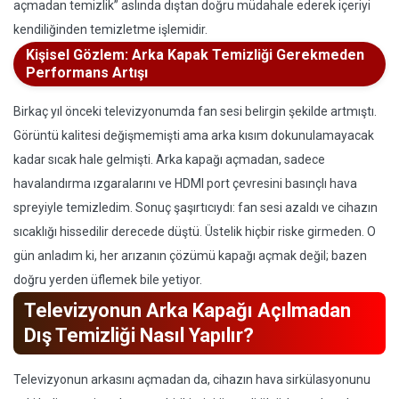
açmadan temizlik” aslında dıştan doğru müdahale ederek içeriyi
kendiliğinden temizletme işlemidir.
Kişisel Gözlem: Arka Kapak Temizliği Gerekmeden
Performans Artışı
Birkaç yıl önceki televizyonumda fan sesi belirgin şekilde artmıştı.
Görüntü kalitesi değişmemişti ama arka kısım dokunulamayacak
kadar sıcak hale gelmişti. Arka kapağı açmadan, sadece
havalandırma ızgaralarını ve HDMI port çevresini basınçlı hava
spreyiyle temizledim. Sonuç şaşırtıcıydı: fan sesi azaldı ve cihazın
sıcaklığı hissedilir derecede düştü. Üstelik hiçbir riske girmeden. O
gün anladım ki, her arızanın çözümü kapağı açmak değil; bazen
doğru yerden üflemek bile yetiyor.
Televizyonun Arka Kapağı Açılmadan
Dış Temizliği Nasıl Yapılır?
Televizyonun arkasını açmadan da, cihazın hava sirkülasyonunu