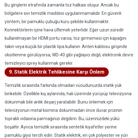
Bu girişlerin etrafında zamanla toz halkası oluşur. Ancak bu
bölgelere sıvı temizlik maddesi uygulanmamalıdır. En güvenli
yöntem, bir pamuklu çubuğu kuru şekilde kullanmaktır.
Konnektörlerin içine hava üflemek yeterlidir. Eğer uzun süredir
kullanılmayan bir HDMI portu varsa, toz girmemesi için kapağını
takın veya küçük bir plastik tıpa kullanın. Anten kablosu girişinde
oksitlenme görülüyorsa, WD-40 gibi yağlayıcı değil, elektronik devre
temizleyici sprey kullanmak gerekir.
9. Statik Elektrik Tehlikesine Karşı Önlem
Temizlik sırasında farkında olmadan vücudunuzda statik yük
birikebilir. Özellikle kış aylarında, halı üzerinde yürüyüp televizyona
dokunmak bile anlık deşarj yaratabilir. Bunu önlemek için
televizyonun metal kısmına dokunmadan önce duvar prizinin
topraklı vidasına parmağınızı değdirin. Bu, üzerinizdeki yükü
boşaltır. Ayrıca temizlik sırasında sentetik kıyafetler yerine
pamuklu giysi tercih edin. Statik elektrik, en çok polyester ve yün