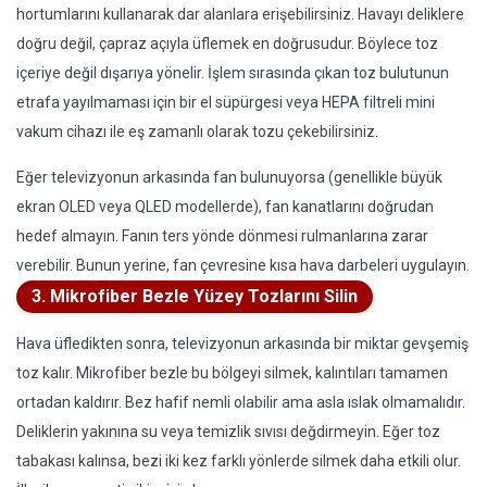
hortumlarını kullanarak dar alanlara erişebilirsiniz. Havayı deliklere
doğru değil, çapraz açıyla üflemek en doğrusudur. Böylece toz
içeriye değil dışarıya yönelir. İşlem sırasında çıkan toz bulutunun
etrafa yayılmaması için bir el süpürgesi veya HEPA filtreli mini
vakum cihazı ile eş zamanlı olarak tozu çekebilirsiniz.
Eğer televizyonun arkasında fan bulunuyorsa (genellikle büyük
ekran OLED veya QLED modellerde), fan kanatlarını doğrudan
hedef almayın. Fanın ters yönde dönmesi rulmanlarına zarar
verebilir. Bunun yerine, fan çevresine kısa hava darbeleri uygulayın.
3. Mikrofiber Bezle Yüzey Tozlarını Silin
Hava üfledikten sonra, televizyonun arkasında bir miktar gevşemiş
toz kalır. Mikrofiber bezle bu bölgeyi silmek, kalıntıları tamamen
ortadan kaldırır. Bez hafif nemli olabilir ama asla ıslak olmamalıdır.
Deliklerin yakınına su veya temizlik sıvısı değdirmeyin. Eğer toz
tabakası kalınsa, bezi iki kez farklı yönlerde silmek daha etkili olur.