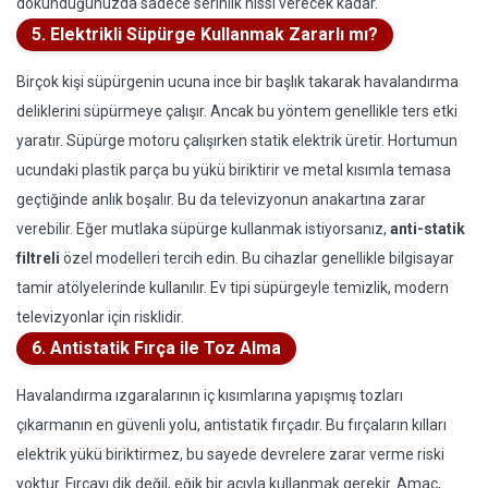
dokunduğunuzda sadece serinlik hissi verecek kadar.
5. Elektrikli Süpürge Kullanmak Zararlı mı?
Birçok kişi süpürgenin ucuna ince bir başlık takarak havalandırma
deliklerini süpürmeye çalışır. Ancak bu yöntem genellikle ters etki
yaratır. Süpürge motoru çalışırken statik elektrik üretir. Hortumun
ucundaki plastik parça bu yükü biriktirir ve metal kısımla temasa
geçtiğinde anlık boşalır. Bu da televizyonun anakartına zarar
verebilir. Eğer mutlaka süpürge kullanmak istiyorsanız,
anti-statik
filtreli
özel modelleri tercih edin. Bu cihazlar genellikle bilgisayar
tamir atölyelerinde kullanılır. Ev tipi süpürgeyle temizlik, modern
televizyonlar için risklidir.
6. Antistatik Fırça ile Toz Alma
Havalandırma ızgaralarının iç kısımlarına yapışmış tozları
çıkarmanın en güvenli yolu, antistatik fırçadır. Bu fırçaların kılları
elektrik yükü biriktirmez, bu sayede devrelere zarar verme riski
yoktur. Fırçayı dik değil, eğik bir açıyla kullanmak gerekir. Amaç,