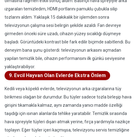
olmasına rağmen etkili sonuç aldım. Basınçlı hava spreyiyle arka
ızgaraları temizledim, HDMI portlarını pamuklu çubukla silip
tozlarını aldım. Yaklaşık 15 dakikalık bir işlemden sonra
televizyonun çalışma sesi belirgin şekilde azaldı. Fan devreye
girmeden önceki süre uzadı, cihazın yüzey sıcaklığı düşmeye
başladı. Görüntüdeki kontrast bile fark edilir biçimde sabitlendi. Bu
deneyim bana şunu gösterdi: televizyonun arkasını açmadan
yapılan temizlik bile, cihazın performansını ilk günkü seviyesine
yaklaştırabiliyor.
9. Evcil Hayvan Olan Evlerde Ekstra Önlem
Kedili veya köpekli evlerde, televizyonun arka ızgaralarına tüy
birikmesi olağan bir durumdur. Bu tüyler sadece tozla birleşip hava
girişini tıkamakla kalmaz, aynı zamanda yanıcı madde özelliği
taşıdığı için ısınan alanlarda tehlike yaratabilir. Temizlik sırasında
hava spreyiyle tüyleri dışarı atmak yerine, fırça yardımıyla nazikçe
toplayın. Eğer tüyler içeri kaçmışsa, televizyonu servis temizliğine