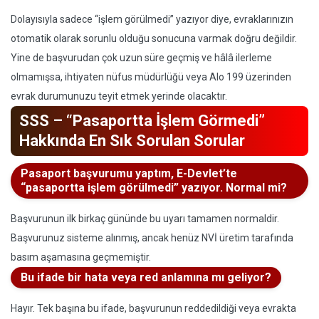
Dolayısıyla sadece “işlem görülmedi” yazıyor diye, evraklarınızın
otomatik olarak sorunlu olduğu sonucuna varmak doğru değildir.
Yine de başvurudan çok uzun süre geçmiş ve hâlâ ilerleme
olmamışsa, ihtiyaten nüfus müdürlüğü veya Alo 199 üzerinden
evrak durumunuzu teyit etmek yerinde olacaktır.
SSS – “Pasaportta İşlem Görmedi”
Hakkında En Sık Sorulan Sorular
Pasaport başvurumu yaptım, E-Devlet’te
“pasaportta işlem görülmedi” yazıyor. Normal mi?
Başvurunun ilk birkaç gününde bu uyarı tamamen normaldir.
Başvurunuz sisteme alınmış, ancak henüz NVİ üretim tarafında
basım aşamasına geçmemiştir.
Bu ifade bir hata veya red anlamına mı geliyor?
Hayır. Tek başına bu ifade, başvurunun reddedildiği veya evrakta