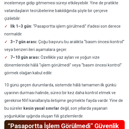
incelemeye gidip gitmemesi süreyi etkileyebilir. Yine de pratikte
vatandaşların tecrübelerine bakıldığında şöyle bir çerçeve
çizilebilir:
İlk 1–3 gün:
“Pasaportta işlem görülmedi” ifadesi son derece
normaldir.
3–7 gün arası:
Çoğu başvuru bu aralıkta “basım öncesi kontrol”
veya benzeri ileri aşamalara geçer.
7–10 gün arası:
Özellikle yaz ayları ve yoğun vize
dönemlerinde hâlâ “işlem görülmedi” veya “basım öncesi kontrol”
görmek olağan kabul edilir.
10 günü geçen durumlarda, sistemde hâlâ tamamen ilk günkü
uyarının durması halinde, süreci bir kez daha kontrol etmek ve
gerekirse NVİ kanallarıyla iletişime geçmekte fayda vardır. Yine de
bu süreler
kesin yasal sınırlar
değil, son yıllarda yaşanan
yoğunluklar ışığında oluşan fiili gözlemlerdir.
“Pasaportta İşlem Görülmedi” Güvenlik