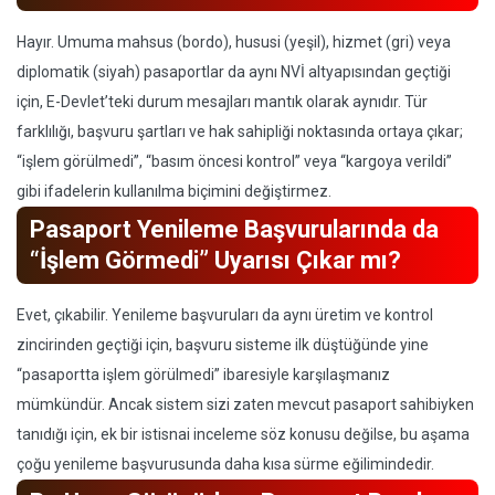
Hayır. Umuma mahsus (bordo), hususi (yeşil), hizmet (gri) veya
diplomatik (siyah) pasaportlar da aynı NVİ altyapısından geçtiği
için, E-Devlet’teki durum mesajları mantık olarak aynıdır. Tür
farklılığı, başvuru şartları ve hak sahipliği noktasında ortaya çıkar;
“işlem görülmedi”, “basım öncesi kontrol” veya “kargoya verildi”
gibi ifadelerin kullanılma biçimini değiştirmez.
Pasaport Yenileme Başvurularında da
“İşlem Görmedi” Uyarısı Çıkar mı?
Evet, çıkabilir. Yenileme başvuruları da aynı üretim ve kontrol
zincirinden geçtiği için, başvuru sisteme ilk düştüğünde yine
“pasaportta işlem görülmedi” ibaresiyle karşılaşmanız
mümkündür. Ancak sistem sizi zaten mevcut pasaport sahibiyken
tanıdığı için, ek bir istisnai inceleme söz konusu değilse, bu aşama
çoğu yenileme başvurusunda daha kısa sürme eğilimindedir.