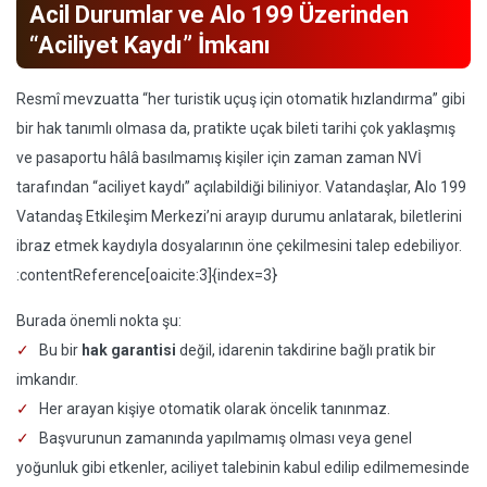
Acil Durumlar ve Alo 199 Üzerinden
“Aciliyet Kaydı” İmkanı
Resmî mevzuatta “her turistik uçuş için otomatik hızlandırma” gibi
bir hak tanımlı olmasa da, pratikte uçak bileti tarihi çok yaklaşmış
ve pasaportu hâlâ basılmamış kişiler için zaman zaman NVİ
tarafından “aciliyet kaydı” açılabildiği biliniyor. Vatandaşlar, Alo 199
Vatandaş Etkileşim Merkezi’ni arayıp durumu anlatarak, biletlerini
ibraz etmek kaydıyla dosyalarının öne çekilmesini talep edebiliyor.
:contentReference[oaicite:3]{index=3}
Burada önemli nokta şu:
Bu bir
hak garantisi
değil, idarenin takdirine bağlı pratik bir
imkandır.
Her arayan kişiye otomatik olarak öncelik tanınmaz.
Başvurunun zamanında yapılmamış olması veya genel
yoğunluk gibi etkenler, aciliyet talebinin kabul edilip edilmemesinde