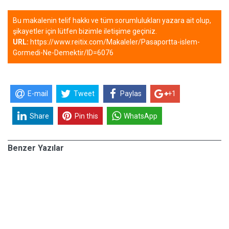
Bu makalenin telif hakkı ve tüm sorumlulukları yazara ait olup,
şikayetler için lütfen bizimle iletişime geçiniz.
URL:
https://www.reitix.com/Makaleler/Pasaportta-islem-
Gormedi-Ne-Demektir/ID=6076
E-mail
Tweet
Paylas
+1
Share
Pin this
WhatsApp
Benzer Yazılar