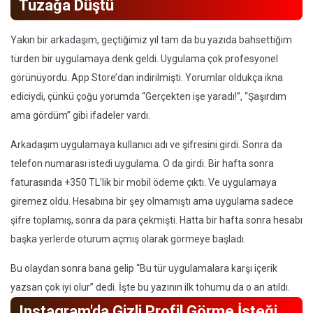
Tuzağa Düştü
Yakın bir arkadaşım, geçtiğimiz yıl tam da bu yazıda bahsettiğim
türden bir uygulamaya denk geldi. Uygulama çok profesyonel
görünüyordu. App Store’dan indirilmişti. Yorumlar oldukça ikna
ediciydi, çünkü çoğu yorumda “Gerçekten işe yaradı!”, “Şaşırdım
ama gördüm” gibi ifadeler vardı.
Arkadaşım uygulamaya kullanıcı adı ve şifresini girdi. Sonra da
telefon numarası istedi uygulama. O da girdi. Bir hafta sonra
faturasında +350 TL’lik bir mobil ödeme çıktı. Ve uygulamaya
giremez oldu. Hesabına bir şey olmamıştı ama uygulama sadece
şifre toplamış, sonra da para çekmişti. Hatta bir hafta sonra hesabı
başka yerlerde oturum açmış olarak görmeye başladı.
Bu olaydan sonra bana gelip “Bu tür uygulamalara karşı içerik
yazsan çok iyi olur” dedi. İşte bu yazının ilk tohumu da o an atıldı.
Instagram'da Gizli Profil Görme İsteği