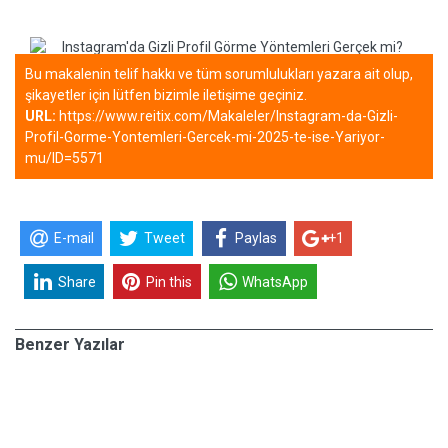
Bu makalenin telif hakkı ve tüm sorumlulukları yazara ait olup,
şikayetler için lütfen bizimle iletişime geçiniz.
URL:
https://www.reitix.com/Makaleler/Instagram-da-Gizli-
Profil-Gorme-Yontemleri-Gercek-mi-2025-te-ise-Yariyor-
mu/ID=5571
E-mail
Tweet
Paylas
+1
Share
Pin this
WhatsApp
Benzer Yazılar