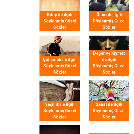
Kitap ile ilgili
Ölüm ile ilgili
Söylenmiş Güzel
Söylenmiş Güzel
Sözler
Sözler
Değer ve Kıymet
Çalışmak ile ilgili
ile ilgili
Söylenmiş Güzel
Söylenmiş Güzel
Sözler
Sözler
Yaşlılık ile ilgili
Sanat ile ilgili
Söylenmiş Güzel
Söylenmiş Güzel
Sözler
Sözler