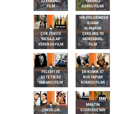
22 YABANCI
YABANCI
FILM
KORKU FILMI
GERÇEK HAYAT
HIKAYELERINDEN
ILHAM
ALINARAK
ÇOK ZEKICE
ÇEKILMIŞ 90
MESAJLAR
MÜKEMMEL
VEREN 50 FILM
FILM
FELSEFI VE
EN KOMIK 47
ESTETIK 50
RUS YAPIMI
YABANCI FILM
KOMEDI FILMI
MARTIN
CINSELLIK
SCORSESE'NIN