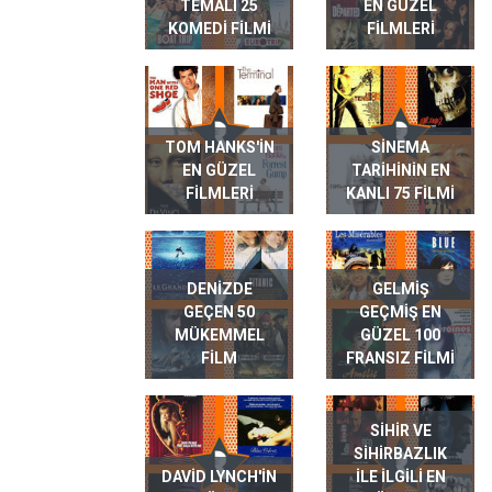
TEMALI 25
EN GÜZEL
KOMEDI FILMI
FILMLERI
TOM HANKS'IN
SINEMA
EN GÜZEL
TARIHININ EN
FILMLERI
KANLI 75 FILMI
DENIZDE
GELMIŞ
GEÇEN 50
GEÇMIŞ EN
MÜKEMMEL
GÜZEL 100
FILM
FRANSIZ FILMI
SIHIR VE
SIHIRBAZLIK
DAVID LYNCH'IN
ILE ILGILI EN