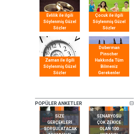
Evlilik ile ilgili
Çocuk ile ilgili
Söylenmiş Güzel
Söylenmiş Güzel
Sözler
Sözler
Doberman
Pinscher
Zaman ile ilgili
Hakkında Tüm
Söylenmiş Güzel
Bilmeniz
Sözler
Gerekenler
POPÜLER ANKETLER
SIZE
SENARYOSU
GERÇEKLERI
ÇOK ZEKICE
SORGULATACAK
OLAN 100