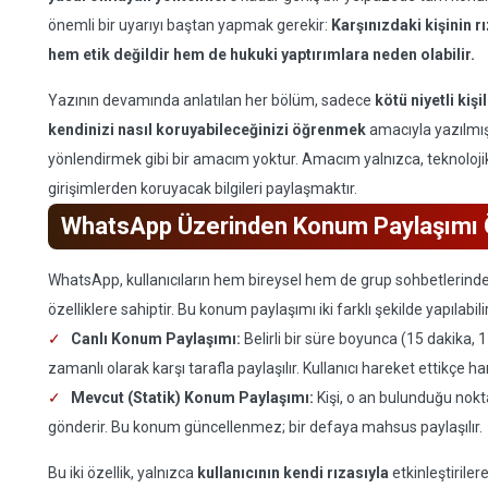
önemli bir uyarıyı baştan yapmak gerekir:
Karşınızdaki kişinin 
hem etik değildir hem de hukuki yaptırımlara neden olabilir.
Yazının devamında anlatılan her bölüm, sadece
kötü niyetli kişi
kendinizi nasıl koruyabileceğinizi öğrenmek
amacıyla yazılmış
yönlendirmek gibi bir amacım yoktur. Amacım yalnızca, teknolojik 
girişimlerden koruyacak bilgileri paylaşmaktır.
WhatsApp Üzerinden Konum Paylaşımı Ö
WhatsApp, kullanıcıların hem bireysel hem de grup sohbetlerinde
özelliklere sahiptir. Bu konum paylaşımı iki farklı şekilde yapılabilir
Canlı Konum Paylaşımı:
Belirli bir süre boyunca (15 dakika, 
zamanlı olarak karşı tarafla paylaşılır. Kullanıcı hareket ettikçe 
Mevcut (Statik) Konum Paylaşımı:
Kişi, o an bulunduğu nokt
gönderir. Bu konum güncellenmez; bir defaya mahsus paylaşılır.
Bu iki özellik, yalnızca
kullanıcının kendi rızasıyla
etkinleştiriler