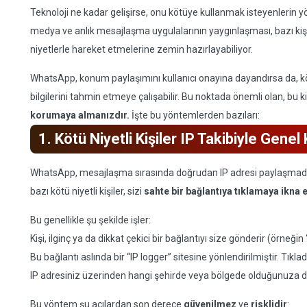
Teknoloji ne kadar gelişirse, onu kötüye kullanmak isteyenlerin yö
medya ve anlık mesajlaşma uygulalarının yaygınlaşması, bazı kiş
niyetlerle hareket etmelerine zemin hazırlayabiliyor.
WhatsApp, konum paylaşımını kullanıcı onayına dayandırsa da, kötü 
bilgilerini tahmin etmeye çalışabilir. Bu noktada önemli olan, bu ki
korumaya almanızdır.
İşte bu yöntemlerden bazıları:
1. Kötü Niyetli Kişiler IP Takibiyle Gen
WhatsApp, mesajlaşma sırasında doğrudan IP adresi paylaşmadığı 
bazı kötü niyetli kişiler, sizi
sahte bir bağlantıya tıklamaya ikna
Bu genellikle şu şekilde işler:
Kişi, ilginç ya da dikkat çekici bir bağlantıyı size gönderir (örneğin
Bu bağlantı aslında bir “IP logger” sitesine yönlendirilmiştir. Tıkla
IP adresiniz üzerinden hangi şehirde veya bölgede olduğunuza dair
Bu yöntem şu açılardan son derece
güvenilmez
ve
risklidir
: