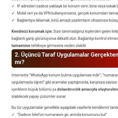
IP adresleri sadece yaklaşık bir konum verir; bina veya sokak b
Mobil veri ya da VPN kullanıyorsanız, gerçek konumdan tamam
Bağlantıya tıklamak, kötü amaçlı yazılımların cihazınıza bulaş
Kendinizi korumak için:
Size tanımadığınız kişilerden gelen linkl
bağlantı garip görünüyorsa dikkatli olun. Bağlantıyı kontrol et
tamamının
tehlikeye girmesine neden olabilir.
2. Üçüncü Taraf Uygulamalar Gerçekten
mı?
İnternette “WhatsApp konum bulma uygulaması indir”, “numaradan
uygulamayla öğren” gibi aramalar yaptığınızda, karşınıza sayısız
içeriklerin büyük bölümü ya
dolandırıcılık amacıyla oluşturulm
olabilecek yapay çözümler sunar.
Bu tür uygulamalar genellikle aşağıdaki vaatlerle kendilerini tanıtı
“Sadece telefon numarasını gir, anında konumunu bul”