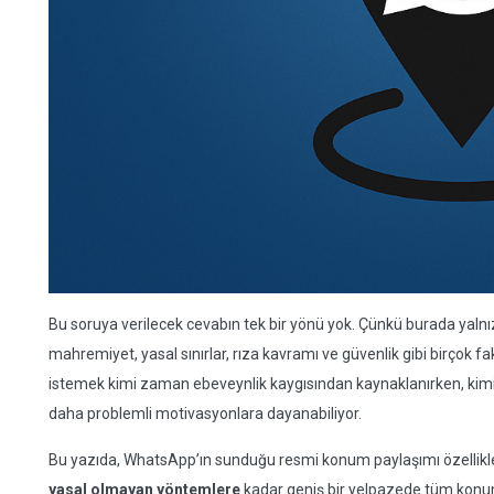
Bu soruya verilecek cevabın tek bir yönü yok. Çünkü burada yalnı
mahremiyet, yasal sınırlar, rıza kavramı ve güvenlik gibi birçok fa
istemek kimi zaman ebeveynlik kaygısından kaynaklanırken, kimi 
daha problemli motivasyonlara dayanabiliyor.
Bu yazıda, WhatsApp’ın sunduğu resmi konum paylaşımı özellikler
yasal olmayan yöntemlere
kadar geniş bir yelpazede tüm konu